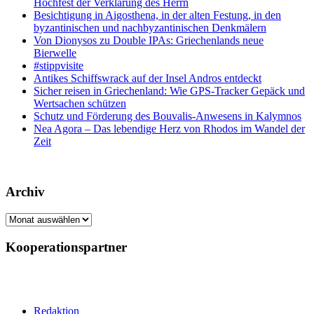
Hochfest der Verklärung des Herrn
Besichtigung in Aigosthena, in der alten Festung, in den
byzantinischen und nachbyzantinischen Denkmälern
Von Dionysos zu Double IPAs: Griechenlands neue
Bierwelle
#stippvisite
Antikes Schiffswrack auf der Insel Andros entdeckt
Sicher reisen in Griechenland: Wie GPS-Tracker Gepäck und
Wertsachen schützen
Schutz und Förderung des Bouvalis-Anwesens in Kalymnos
Nea Agora – Das lebendige Herz von Rhodos im Wandel der
Zeit
Archiv
Archiv
Kooperationspartner
Redaktion