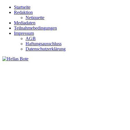
Zum
Startseite
Inhalt
Redaktion
springen
Netiquette
Mediadaten
Teilnahmebedingungen
Impressum
AGB
Haftungsausschluss
Datenschutzerklärung
Hellas Bote
Taglich aktuelle Nachrichten für Deutschland und Griechenland