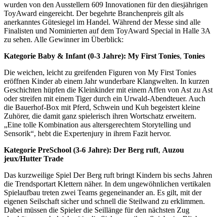
wurden von den Ausstellern 609 Innovationen für den diesjährigen
ToyAward eingereicht. Der begehrte Branchenpreis gilt als
anerkanntes Gütesiegel im Handel. Während der Messe sind alle
Finalisten und Nominierten auf dem ToyAward Special in Halle 3A
zu sehen. Alle Gewinner im Überblick:
Kategorie Baby & Infant (0-3 Jahre): My First Tonies
,
Tonies
Die weichen, leicht zu greifenden Figuren von My First Tonies
eröffnen Kinder ab einem Jahr wunderbare Klangwelten. In kurzen
Geschichten hüpfen die Kleinkinder mit einem Affen von Ast zu Ast
oder streifen mit einem Tiger durch ein Urwald-Abendteuer. Auch
die Bauerhof-Box mit Pferd, Schwein und Kuh begeistert kleine
Zuhörer, die damit ganz spielerisch ihren Wortschatz erweitern.
„Eine tolle Kombination aus altersgerechtem Storytelling und
Sensorik“, hebt die Expertenjury in ihrem Fazit hervor.
Kategorie PreSchool (3-6 Jahre): Der Berg ruft
,
Auzou
jeux/Hutter Trade
Das kurzweilige Spiel Der Berg ruft bringt Kindern bis sechs Jahren
die Trendsportart Klettern näher. In dem ungewöhnlichen vertikalen
Spielaufbau treten zwei Teams gegeneinander an. Es gilt, mit der
eigenen Seilschaft sicher und schnell die Steilwand zu erklimmen.
Dabei müssen die Spieler die Seillänge für den nächsten Zug