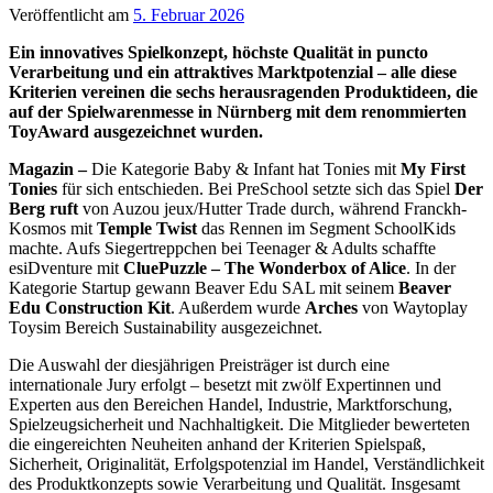
Veröffentlicht am
5. Februar 2026
Ein innovatives Spielkonzept, höchste Qualität in puncto
Verarbeitung und ein attraktives Marktpotenzial – alle diese
Kriterien vereinen die sechs herausragenden Produktideen, die
auf der Spielwarenmesse in Nürnberg mit dem renommierten
ToyAward ausgezeichnet wurden.
Magazin –
Die Kategorie Baby & Infant hat Tonies mit
My First
Tonies
für sich entschieden. Bei PreSchool setzte sich das Spiel
Der
Berg ruft
von Auzou jeux/Hutter Trade durch, während Franckh-
Kosmos mit
Temple Twist
das Rennen im Segment SchoolKids
machte. Aufs Siegertreppchen bei Teenager & Adults schaffte
esiDventure mit
CluePuzzle – The Wonderbox of Alice
. In der
Kategorie Startup gewann Beaver Edu SAL mit seinem
Beaver
Edu Construction Kit
. Außerdem wurde
Arches
von Waytoplay
Toysim Bereich Sustainability ausgezeichnet.
Die Auswahl der diesjährigen Preisträger ist durch eine
internationale Jury erfolgt – besetzt mit zwölf Expertinnen und
Experten aus den Bereichen Handel, Industrie, Marktforschung,
Spielzeugsicherheit und Nachhaltigkeit. Die Mitglieder bewerteten
die eingereichten Neuheiten anhand der Kriterien Spielspaß,
Sicherheit, Originalität, Erfolgspotenzial im Handel, Verständlichkeit
des Produktkonzepts sowie Verarbeitung und Qualität. Insgesamt