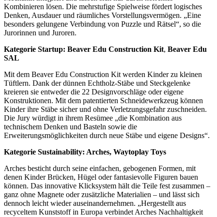
Kombinieren lösen. Die mehrstufige Spielweise fördert logisches
Denken, Ausdauer und räumliches Vorstellungsvermögen. „Eine
besonders gelungene Verbindung von Puzzle und Rätsel“, so die
Jurorinnen und Juroren.
Kategorie Startup: Beaver Edu Construction Kit
,
Beaver Edu
SAL
Mit dem Beaver Edu Construction Kit werden Kinder zu kleinen
Tüftlern. Dank der dünnen Echtholz-Stäbe und Steckgelenke
kreieren sie entweder die 22 Designvorschläge oder eigene
Konstruktionen. Mit dem patentierten Schneidewerkzeug können
Kinder ihre Stäbe sicher und ohne Verletzungsgefahr zuschneiden.
Die Jury würdigt in ihrem Resümee „die Kombination aus
technischem Denken und Basteln sowie die
Erweiterungsmöglichkeiten durch neue Stäbe und eigene Designs“.
Kategorie Sustainability: Arches, Waytoplay Toys
Arches besticht durch seine einfachen, gebogenen Formen, mit
denen Kinder Brücken, Hügel oder fantasievolle Figuren bauen
können. Das innovative Klicksystem hält die Teile fest zusammen –
ganz ohne Magnete oder zusätzliche Materialien – und lässt sich
dennoch leicht wieder auseinandernehmen. „Hergestellt aus
recyceltem Kunststoff in Europa verbindet Arches Nachhaltigkeit