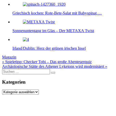
Griechisch kochen: Rote-Bete-Salat mit Babyspinat,…
Sonnenuntergang im Glas – Der METAXA Twist
Irland/Dublin: Herz der grünen irischen Insel
Magazin
Beitragsnavigation
« Spieletipp: Checker Tobi – Das große Abenteuerquiz
Archäologische Stätte des Athener Lykeions wird modernisiert »
Suche
nach:
Kategorien
Kategorien