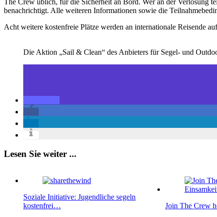
The Crew üblich, für die Sicherheit an Bord. Wer an der Verlosung 
benachrichtigt. Alle weiteren Informationen sowie die Teilnahmebedi
Acht weitere kostenfreie Plätze werden an internationale Reisende auf
Die Aktion „Sail & Clean“ des Anbieters für Segel- und Outdoo
Lesen Sie weiter ...
Soziale Initiative: Jugendliche segeln
kostenfrei…
Join The Crew h