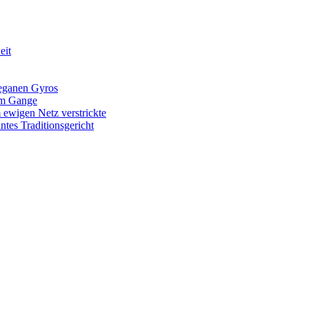
eit
veganen Gyros
 im Gange
 ewigen Netz verstrickte
tes Traditionsgericht