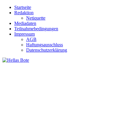
Zum
Startseite
Inhalt
Redaktion
springen
Netiquette
Mediadaten
Teilnahmebedingungen
Impressum
AGB
Haftungsausschluss
Datenschutzerklärung
Hellas Bote
Taglich aktuelle Nachrichten für Deutschland und Griechenland