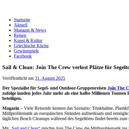
Startseite
Aktuell
Magazin & News
Reisen
Kunst & Kultur
Griechische Küche
Gewinnspiele
Facebook
Sail & Clean: Join The Crew verlost Plätze für Sege
Veröffentlicht am
31. August 2025
Der Spezialist für Segel- und Outdoor-Gruppenreisen
Join The 
zufolge landen jedes Jahr mehr als eine halbe Millionen Tonnen 
beteiligen.
Magazin –
Viele Reisende kennen das Szenario: Trinkhalme, Plastikf
Müllproblematik an europäischen Stränden aufmerksam und ermöglicht
täglichen Beach Cleanups während des Segeltörns findet bereits zum s
Mit
„Sail and Clean“
möchte Join The Crew die Müllproblematik ins