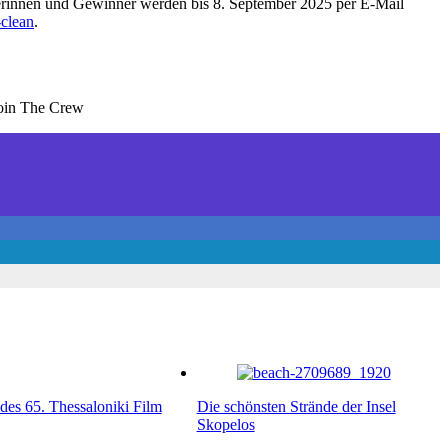
rinnen und Gewinner werden bis 8. September 2025 per E-Mail
-clean
.
Join The Crew
es 65. Thessaloniki Film
Die schönsten Strände der Insel
Skopelos