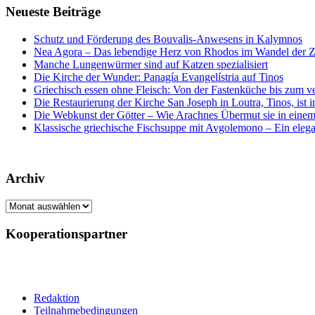
Neueste Beiträge
Schutz und Förderung des Bouvalis-Anwesens in Kalymnos
Nea Agora – Das lebendige Herz von Rhodos im Wandel der Z
Manche Lungenwürmer sind auf Katzen spezialisiert
Die Kirche der Wunder: Panagía Evangelístria auf Tinos
Griechisch essen ohne Fleisch: Von der Fastenküche bis zum 
Die Restaurierung der Kirche San Joseph in Loutra, Tinos, ist
Die Webkunst der Götter – Wie Arachnes Übermut sie in einem
Klassische griechische Fischsuppe mit Avgolemono – Ein elegan
Archiv
Archiv
Kooperationspartner
Redaktion
Teilnahmebedingungen