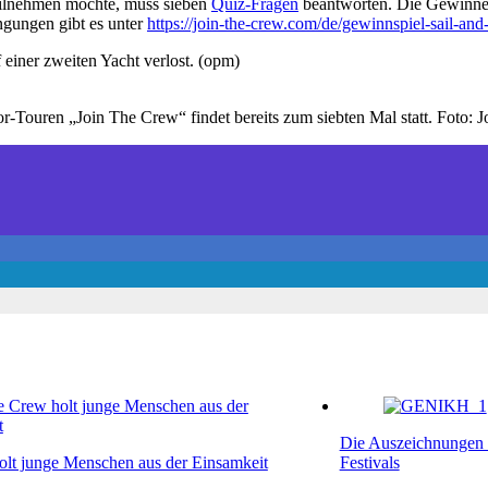
teilnehmen möchte, muss sieben
Quiz-Fragen
beantworten. Die Gewinne
ngungen gibt es unter
https://join-the-crew.com/de/gewinnspiel-sail-and
 einer zweiten Yacht verlost. (opm)
r-Touren „Join The Crew“ findet bereits zum siebten Mal statt. Foto: 
Die Auszeichnungen d
olt junge Menschen aus der Einsamkeit
Festivals