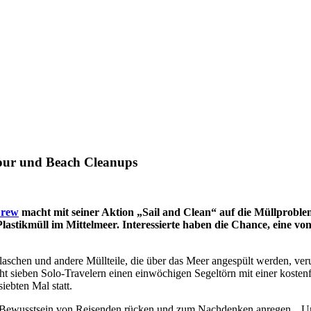
ltour und Beach Cleanups
Crew
macht mit seiner Aktion „Sail and Clean“ auf die Müllprobl
Plastikmüll im Mittelmeer. Interessierte haben die Chance, eine v
laschen und andere Müllteile, die über das Meer angespült werden, ve
 sieben Solo-Travelern einen einwöchigen Segeltörn mit einer kostenf
iebten Mal statt.
 Bewusstsein von Reisenden rücken und zum Nachdenken anregen. „Uns