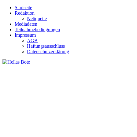
Zum
Startseite
Inhalt
Redaktion
springen
Netiquette
Mediadaten
Teilnahmebedingungen
Impressum
AGB
Haftungsausschluss
Datenschutzerklärung
Hellas Bote
Taglich aktuelle Nachrichten für Deutschland und Griechenland