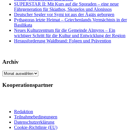
SUPERSTAR II: Mit Kurs auf die Sporaden – eine neue
Fährgeneration für Skiathos, Skopelos und Alonissos
Deutscher Segler vor Symi tot aus der Ägäis geborgen
Pythagoras letzte Heimat – Griechenlands Vermächtnis in der
Basilikata
Neues Kulturzentrum für die Gemeinde Almyros – Ein
wichtiger Schritt für die Kultur und Entwicklung der Region
Herausforderung Waldbrand: Folgen und Prävention
Archiv
Archiv
Kooperationspartner
Redaktion
Teilnahmebedingungen
Datenschutzerklärung
Cookie-Richtlinie (EU)