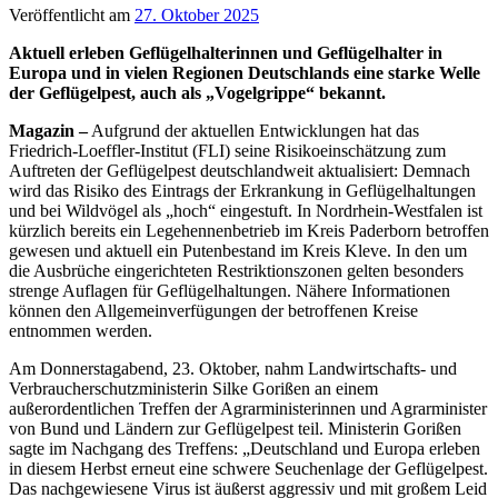
Veröffentlicht am
27. Oktober 2025
Aktuell erleben Geflügelhalterinnen und Geflügelhalter in
Europa und in vielen Regionen Deutschlands eine starke Welle
der Geflügelpest, auch als „Vogelgrippe“ bekannt.
Magazin –
Aufgrund der aktuellen Entwicklungen hat das
Friedrich-Loeffler-Institut (FLI) seine Risikoeinschätzung zum
Auftreten der Geflügelpest deutschlandweit aktualisiert: Demnach
wird das Risiko des Eintrags der Erkrankung in Geflügelhaltungen
und bei Wildvögel als „hoch“ eingestuft. In Nordrhein-Westfalen ist
kürzlich bereits ein Legehennenbetrieb im Kreis Paderborn betroffen
gewesen und aktuell ein Putenbestand im Kreis Kleve. In den um
die Ausbrüche eingerichteten Restriktionszonen gelten besonders
strenge Auflagen für Geflügelhaltungen. Nähere Informationen
können den Allgemeinverfügungen der betroffenen Kreise
entnommen werden.
Am Donnerstagabend, 23. Oktober, nahm Landwirtschafts- und
Verbraucherschutzministerin Silke Gorißen an einem
außerordentlichen Treffen der Agrarministerinnen und Agrarminister
von Bund und Ländern zur Geflügelpest teil. Ministerin Gorißen
sagte im Nachgang des Treffens: „Deutschland und Europa erleben
in diesem Herbst erneut eine schwere Seuchenlage der Geflügelpest.
Das nachgewiesene Virus ist äußerst aggressiv und mit großem Leid