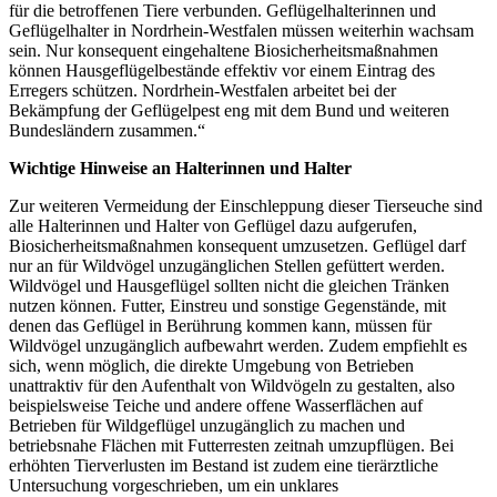
für die betroffenen Tiere verbunden. Geflügelhalterinnen und
Geflügelhalter in Nordrhein-Westfalen müssen weiterhin wachsam
sein. Nur konsequent eingehaltene Biosicherheitsmaßnahmen
können Hausgeflügelbestände effektiv vor einem Eintrag des
Erregers schützen. Nordrhein-Westfalen arbeitet bei der
Bekämpfung der Geflügelpest eng mit dem Bund und weiteren
Bundesländern zusammen.“
Wichtige Hinweise an Halterinnen und Halter
Zur weiteren Vermeidung der Einschleppung dieser Tierseuche sind
alle Halterinnen und Halter von Geflügel dazu aufgerufen,
Biosicherheitsmaßnahmen konsequent umzusetzen. Geflügel darf
nur an für Wildvögel unzugänglichen Stellen gefüttert werden.
Wildvögel und Hausgeflügel sollten nicht die gleichen Tränken
nutzen können. Futter, Einstreu und sonstige Gegenstände, mit
denen das Geflügel in Berührung kommen kann, müssen für
Wildvögel unzugänglich aufbewahrt werden. Zudem empfiehlt es
sich, wenn möglich, die direkte Umgebung von Betrieben
unattraktiv für den Aufenthalt von Wildvögeln zu gestalten, also
beispielsweise Teiche und andere offene Wasserflächen auf
Betrieben für Wildgeflügel unzugänglich zu machen und
betriebsnahe Flächen mit Futterresten zeitnah umzupflügen. Bei
erhöhten Tierverlusten im Bestand ist zudem eine tierärztliche
Untersuchung vorgeschrieben, um ein unklares