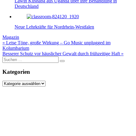
Lawin Kushaba aus Uganda über ihre Behandlung in
Deutschland
Neue Lehrkräfte für Nordrhein-Westfalen
Magazin
Beitragsnavigation
« Leise Töne, große Wirkung – Go Music unplugged im
Kolumbarium
Besserer Schutz vor häuslicher Gewalt durch frühzeitige Haft »
Suche
nach:
Kategorien
Kategorien