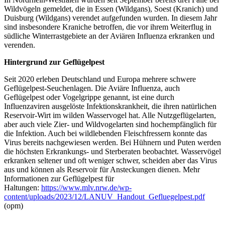
Wildvögeln gemeldet, die in Essen (Wildgans), Soest (Kranich) und
Duisburg (Wildgans) verendet aufgefunden wurden. In diesem Jahr
sind insbesondere Kraniche betroffen, die vor ihrem Weiterflug in
südliche Winterrastgebiete an der Aviären Influenza erkranken und
verenden.
Hintergrund zur Geflügelpest
Seit 2020 erleben Deutschland und Europa mehrere schwere
Geflügelpest-Seuchenlagen. Die Aviäre Influenza, auch
Geflügelpest oder Vogelgrippe genannt, ist eine durch
Influenzaviren ausgelöste Infektionskrankheit, die ihren natürlichen
Reservoir-Wirt im wilden Wasservogel hat. Alle Nutzgeflügelarten,
aber auch viele Zier- und Wildvogelarten sind hochempfänglich für
die Infektion. Auch bei wildlebenden Fleischfressern konnte das
Virus bereits nachgewiesen werden. Bei Hühnern und Puten werden
die höchsten Erkrankungs- und Sterberaten beobachtet. Wasservögel
erkranken seltener und oft weniger schwer, scheiden aber das Virus
aus und können als Reservoir für Ansteckungen dienen.
Mehr
Informationen zur Geflügelpest für
Haltungen:
https://www.mlv.nrw.de/wp-
content/uploads/2023/12/LANUV_Handout_Gefluegelpest.pdf
(opm)