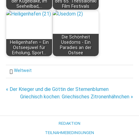
der Kugelbake, im
des 65. Thessaloniki
Seeheilbad,…
Film Festivals
Die Schönheit
Heiligenhafen – Ein
Usedoms - Ein
Ostseejuwel für
Paradies an der
Erholung, Sport…
Ostsee
Weltweit
Beitragsnavigation
« Der Krieger und die Göttin der Sternenblumen
Griechisch kochen: Griechisches Zitronenhähnchen »
REDAKTION
TEILNAHMEBEDINGUNGEN