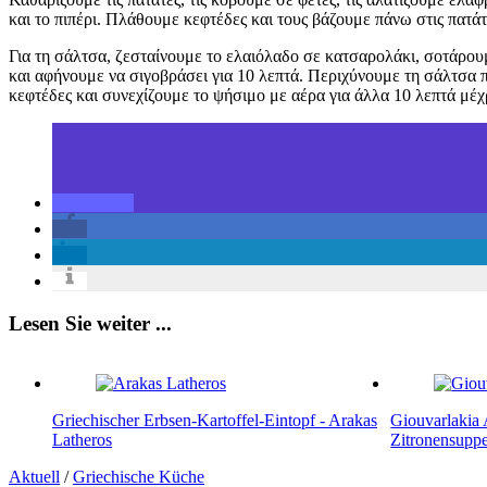
και το πιπέρι. Πλάθουμε κεφτέδες και τους βάζουμε πάνω στις πατάτ
Για τη σάλτσα, ζεσταίνουμε το ελαιόλαδο σε κατσαρολάκι, σοτάρουμ
και αφήνουμε να σιγοβράσει για 10 λεπτά. Περιχύνουμε τη σάλτσα 
κεφτέδες και συνεχίζουμε το ψήσιμο με αέρα για άλλα 10 λεπτά μέχ
Lesen Sie weiter ...
Griechischer Erbsen-Kartoffel-Eintopf - Arakas
Giouvarlakia
Latheros
Zitronensup
Aktuell
/
Griechische Küche