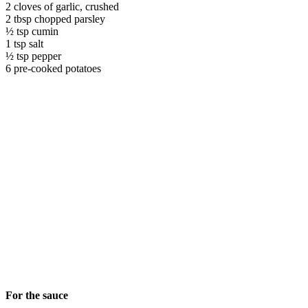
2 cloves of garlic, crushed
2 tbsp chopped parsley
½ tsp cumin
1 tsp salt
½ tsp pepper
6 pre-cooked potatoes
For the sauce