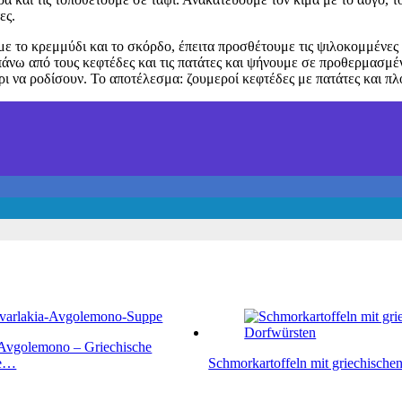
ες.
ε το κρεμμύδι και το σκόρδο, έπειτα προσθέτουμε τις ψιλοκομμένες 
πάνω από τους κεφτέδες και τις πατάτες και ψήνουμε σε προθερμασμέ
ρι να ροδίσουν. Το αποτέλεσμα: ζουμεροί κεφτέδες με πατάτες και π
 Avgolemono – Griechische
pe…
Schmorkartoffeln mit griechische