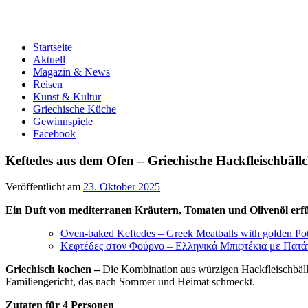
Startseite
Aktuell
Magazin & News
Reisen
Kunst & Kultur
Griechische Küche
Gewinnspiele
Facebook
Keftedes aus dem Ofen – Griechische Hackfleischbäll
Veröffentlicht am
23. Oktober 2025
Ein Duft von mediterranen Kräutern, Tomaten und Olivenöl erfüll
Oven-baked Keftedes – Greek Meatballs with golden Po
Κεφτέδες στον Φούρνο – Ελληνικά Μπιφτέκια με Πατά
Griechisch kochen –
Die Kombination aus würzigen Hackfleischbällch
Familiengericht, das nach Sommer und Heimat schmeckt.
Zutaten für 4 Personen