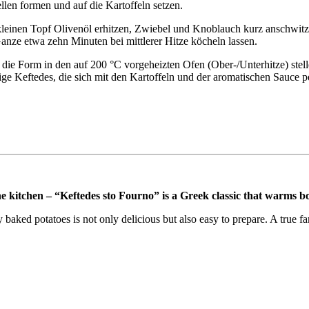
len formen und auf die Kartoffeln setzen.
 kleinen Topf Olivenöl erhitzen, Zwiebel und Knoblauch kurz anschwit
ze etwa zehn Minuten bei mittlerer Hitze köcheln lassen.
 die Form in den auf 200 °C vorgeheizten Ofen (Ober-/Unterhitze) stel
ge Keftedes, die sich mit den Kartoffeln und der aromatischen Sauce p
he kitchen – “Keftedes sto Fourno” is a Greek classic that warms b
baked potatoes is not only delicious but also easy to prepare. A true f