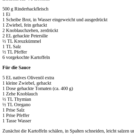
500 g Rinderhackfleisch
1 Ei
1 Scheibe Brot, in Wasser eingeweicht und ausgedrückt
1 Zwiebel, fein gehackt
2 Knoblauchzehen, zerdrückt
2 EL gehackte Petersilie
½ TL Kreuzkümmel
1 TL Salz
½ TL Pfeffer
6 vorgekochte Kartoffeln
Für die Sauce
5 EL natives Olivenöl extra
1 kleine Zwiebel, gehackt
1 Dose gehackte Tomaten (ca. 400 g)
1 Zehe Knoblauch
½ TL Thymian
½ TL Oregano
1 Prise Salz
1 Prise Pfeffer
1 Tasse Wasser
Zunächst die Kartoffeln schälen, in Spalten schneiden, leicht salzen