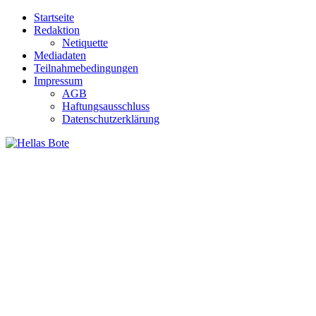
Zum
Startseite
Inhalt
Redaktion
springen
Netiquette
Mediadaten
Teilnahmebedingungen
Impressum
AGB
Haftungsausschluss
Datenschutzerklärung
Hellas Bote
Taglich aktuelle Nachrichten für Deutschland und Griechenland