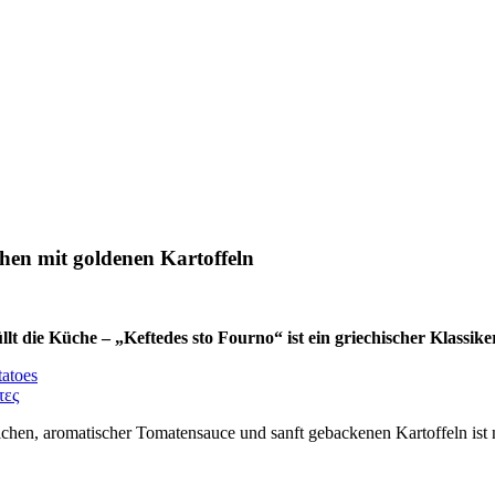
chen mit goldenen Kartoffeln
t die Küche – „Keftedes sto Fourno“ ist ein griechischer Klassike
tatoes
τες
en, aromatischer Tomatensauce und sanft gebackenen Kartoffeln ist ni