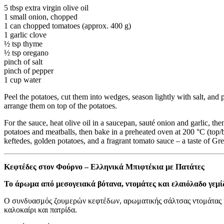
5 tbsp extra virgin olive oil
1 small onion, chopped
1 can chopped tomatoes (approx. 400 g)
1 garlic clove
½ tsp thyme
½ tsp oregano
pinch of salt
pinch of pepper
1 cup water
Peel the potatoes, cut them into wedges, season lightly with salt, and 
arrange them on top of the potatoes.
For the sauce, heat olive oil in a saucepan, sauté onion and garlic, 
potatoes and meatballs, then bake in a preheated oven at 200 °C (top/b
keftedes, golden potatoes, and a fragrant tomato sauce – a taste of Gre
Κεφτέδες στον Φούρνο – Ελληνικά Μπιφτέκια με Πατάτες
Το άρωμα από μεσογειακά βότανα, ντομάτες και ελαιόλαδο γεμίζ
Ο συνδυασμός ζουμερών κεφτέδων, αρωματικής σάλτσας ντομάτας κα
καλοκαίρι και πατρίδα.