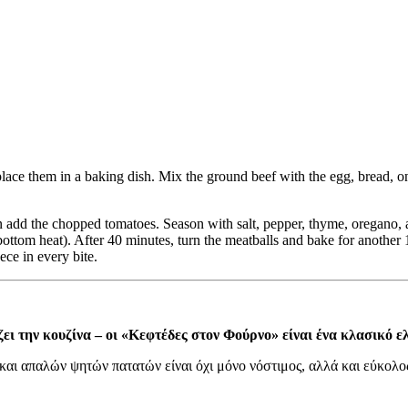
place them in a baking dish. Mix the ground beef with the egg, bread, on
then add the chopped tomatoes. Season with salt, pepper, thyme, oregano,
ottom heat). After 40 minutes, turn the meatballs and bake for another 
ece in every bite.
ει την κουζίνα – οι «Κεφτέδες στον Φούρνο» είναι ένα κλασικό ε
ι απαλών ψητών πατατών είναι όχι μόνο νόστιμος, αλλά και εύκολος