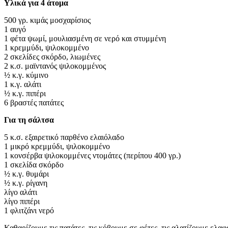
Υλικά για 4 άτομα
500 γρ. κιμάς μοσχαρίσιος
1 αυγό
1 φέτα ψωμί, μουλιασμένη σε νερό και στυμμένη
1 κρεμμύδι, ψιλοκομμένο
2 σκελίδες σκόρδο, λιωμένες
2 κ.σ. μαϊντανός ψιλοκομμένος
½ κ.γ. κύμινο
1 κ.γ. αλάτι
½ κ.γ. πιπέρι
6 βραστές πατάτες
Για τη σάλτσα
5 κ.σ. εξαιρετικό παρθένο ελαιόλαδο
1 μικρό κρεμμύδι, ψιλοκομμένο
1 κονσέρβα ψιλοκομμένες ντομάτες (περίπου 400 γρ.)
1 σκελίδα σκόρδο
½ κ.γ. θυμάρι
½ κ.γ. ρίγανη
λίγο αλάτι
λίγο πιπέρι
1 φλιτζάνι νερό
Καθαρίζουμε τις πατάτες, τις κόβουμε σε φέτες, τις αλατίζουμε ελαφ