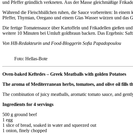
und Pfeffer gründlich verkneten. Aus der Masse gleichmäßige Frikadel
Während die Fleischbällchen ruhen, die Sauce vorbereiten: In einem
Pfeffer, Thymian, Oregano und einem Glas Wasser würzen und das Gan
Die fertige Tomatensauce über Kartoffeln und Frikadellen gießen und
weitere 10 Minuten bei Umluft goldbraun backen. Das Ergebnis: Safti
Von HB-Redakteurin und Food-Bloggerin Sofia Papadopoulou
Foto: Hellas-Bote
Oven-baked Keftedes – Greek Meatballs with golden Potatoes
The aroma of Mediterranean herbs, tomatoes, and olive oil fills t
The combination of juicy meatballs, aromatic tomato sauce, and gently 
Ingredients for 4 servings
500 g ground beef
1 egg
1 slice of bread, soaked in water and squeezed out
1 onion, finely chopped