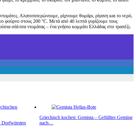
ντομάτες. Αλατοπιπερώνουμε, ρίχνουμε θυμάρι, ρίγανη και το νερό,
νο φούρνο στους 200 °C. Μετά από 40 λεπτά γυρίζουμε τους
λούσια σάλτσα ντομάτας – ένα γνήσιο κομμάτι Ελλάδας στο τραπέζι.
Griechisch kochen: Gemista – Gefülltes Gemüse
n Dorfwürsten
nach…