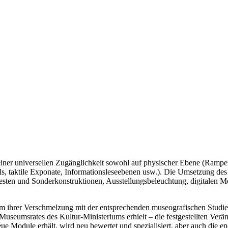
ng einer universellen Zugänglichkeit sowohl auf physischer Ebene (R
als, taktile Exponate, Informationsleseebenen usw.). Die Umsetzung de
esten und Sonderkonstruktionen, Ausstellungsbeleuchtung, digitalen 
 ihrer Verschmelzung mit der entsprechenden museografischen Studie d
Museumsrates des Kultur-Ministeriums erhielt – die festgestellten Ver
 Module erhält, wird neu bewertet und spezialisiert, aber auch die end