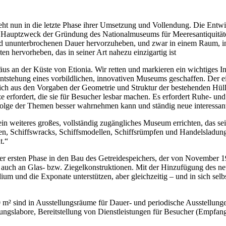
eht nun in die letzte Phase ihrer Umsetzung und Vollendung. Die Entw
er Hauptzweck der Gründung des Nationalmuseums für Meeresantiquitäte
n und ununterbrochenen Dauer hervorzuheben, und zwar in einem Raum, i
 hervorheben, das in seiner Art nahezu einzigartig ist
räus an der Küste von Etionia. Wir retten und markieren ein wichtiges
stehung eines vorbildlichen, innovativen Museums geschaffen. Der ein
sich aus den Vorgaben der Geometrie und Struktur der bestehenden Hül
ze erfordert, die sie für Besucher lesbar machen. Es erfordert Ruhe- 
olge der Themen besser wahrnehmen kann und ständig neue interessant
n weiteres großes, vollständig zugängliches Museum errichten, das sein
gen, Schiffswracks, Schiffsmodellen, Schiffsrümpfen und Handelsladung
t.“
 ersten Phase in den Bau des Getreidespeichers, der von November 19
auch an Glas- bzw. Ziegelkonstruktionen. Mit der Hinzufügung des neu
m und die Exponate unterstützen, aber gleichzeitig – und in sich selb
m² sind in Ausstellungsräume für Dauer- und periodische Ausstellun
ungslabore, Bereitstellung von Dienstleistungen für Besucher (Empfang