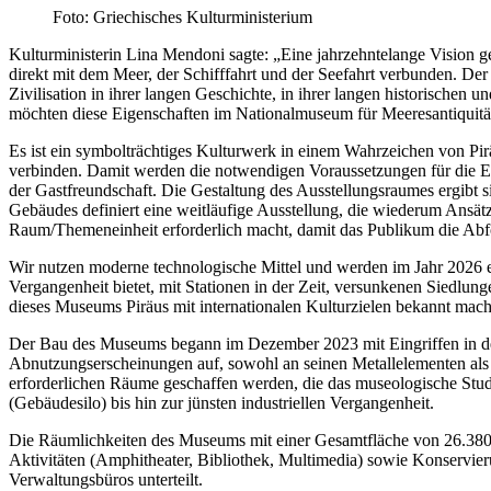
Foto: Griechisches Kulturministerium
Kulturministerin Lina Mendoni sagte: „Eine jahrzehntelange Vision g
direkt mit dem Meer, der Schifffahrt und der Seefahrt verbunden. D
Zivilisation in ihrer langen Geschichte, in ihrer langen historische
möchten diese Eigenschaften im Nationalmuseum für Meeresantiquitäten
Es ist ein symbolträchtiges Kulturwerk in einem Wahrzeichen von Pi
verbinden. Damit werden die notwendigen Voraussetzungen für die Ent
der Gastfreundschaft. Die Gestaltung des Ausstellungsraumes ergibt 
Gebäudes definiert eine weitläufige Ausstellung, die wiederum Ansät
Raum/Themeneinheit erforderlich macht, damit das Publikum die Abf
Wir nutzen moderne technologische Mittel und werden im Jahr 2026 ei
Vergangenheit bietet, mit Stationen in der Zeit, versunkenen Siedlun
dieses Museums Piräus mit internationalen Kulturzielen bekannt mach
Der Bau des Museums begann im Dezember 2023 mit Eingriffen in der
Abnutzungserscheinungen auf, sowohl an seinen Metallelementen als 
erforderlichen Räume geschaffen werden, die das museologische Studiu
(Gebäudesilo) bis hin zur jünsten industriellen Vergangenheit.
Die Räumlichkeiten des Museums mit einer Gesamtfläche von 26.380 
Aktivitäten (Amphitheater, Bibliothek, Multimedia) sowie Konservier
Verwaltungsbüros unterteilt.