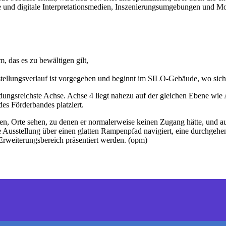
e und digitale Interpretationsmedien, Inszenierungsumgebungen und Mo
, das es zu bewältigen gilt,
sstellungsverlauf ist vorgegeben und beginnt im SILO-Gebäude, wo sic
dungsreichste Achse. Achse 4 liegt nahezu auf der gleichen Ebene wie
es Förderbandes platziert.
n, Orte sehen, zu denen er normalerweise keinen Zugang hätte, und au
 Ausstellung über einen glatten Rampenpfad navigiert, eine durchgehen
Erweiterungsbereich präsentiert werden. (opm)