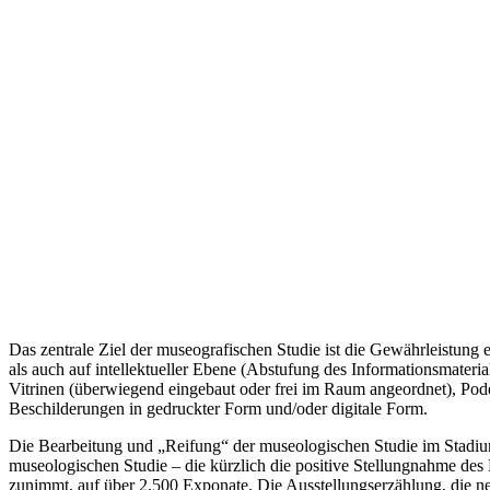
Das zentrale Ziel der museografischen Studie ist die Gewährleistu
als auch auf intellektueller Ebene (Abstufung des Informationsmateri
Vitrinen (überwiegend eingebaut oder frei im Raum angeordnet), Pod
Beschilderungen in gedruckter Form und/oder digitale Form.
Die Bearbeitung und „Reifung“ der museologischen Studie im Stadium
museologischen Studie – die kürzlich die positive Stellungnahme des 
zunimmt, auf über 2.500 Exponate. Die Ausstellungserzählung, die neue