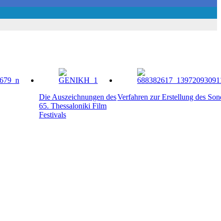
Die Auszeichnungen des
Verfahren zur Erstellung des So
65. Thessaloniki Film
Festivals