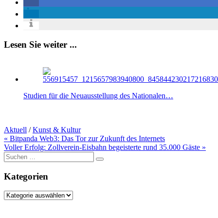
Lesen Sie weiter ...
Studien für die Neuausstellung des Nationalen…
Aktuell
/
Kunst & Kultur
Beitragsnavigation
« Bitpanda Web3: Das Tor zur Zukunft des Internets
Voller Erfolg: Zollverein-Eisbahn begeisterte rund 35.000 Gäste »
Suche
nach:
Kategorien
Kategorien