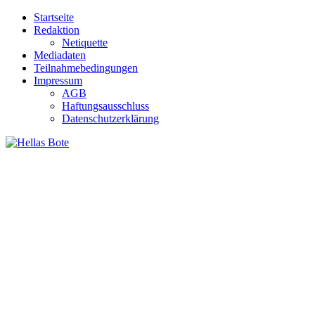
Zum
Startseite
Inhalt
Redaktion
springen
Netiquette
Mediadaten
Teilnahmebedingungen
Impressum
AGB
Haftungsausschluss
Datenschutzerklärung
Hellas Bote
Taglich aktuelle Nachrichten für Deutschland und Griechenland