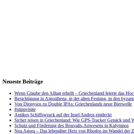
Neueste Beiträge
Wenn Glaube den Alltag erhellt – Griechenland feierte das Hoc
Besichtigung in Aigosthena, in der alten Festung, in den byz
Von Dionysos zu Double IPAs: Griechenlands neue Bierwelle
#stippvisite
Antikes Schiffswrack auf der Insel Andros entdeckt
Sicher reisen in Griechenland: Wie GPS-Tracker Gepäck und 
Schutz und Förderung des Bouvalis-Anwesens in Kalymnos
Nea Agora – Das lebendige Herz von Rhodos im Wandel der Z