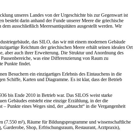
icklung unseres Landes von der Urgeschichte bis zur Gegenwart ist
n besteht darin anhand der Funde unserer Meere die griechische
n dem ausschließlich Meeresantiquitäten ausgestellt werden. Wir
 Industriegebäude, das SILO, das wir mit einem modernen Gebäude
zigartige Reichtum der griechischen Meere erhält seinen idealen Ort
le, aber auch ihrer Erweiterung. Die Struktur und Anordnung des
und Pausenbereiche, was eine Differenzierung von Raum zu
e Punkte findet.
en Besuchern ein einzigartiges Erlebnis des Eintauchens in die
en Schiffe, Karten und Diagramme. Es ist klar, dass der Betrieb
36 bis Ende 2010 in Betrieb war. Das SILOS weist starke
en Gebäudes entsteht eine einzige Erzählung, in der die
st – Punkte eines Weges sind, der „abtaucht“ in die Vergangenheit
gen (7.550 m²), Räume für Bildungsprogramme und wissenschaftliche
, Garderobe, Shop, Erfrischungsraum, Restaurant, Arztpraxis),