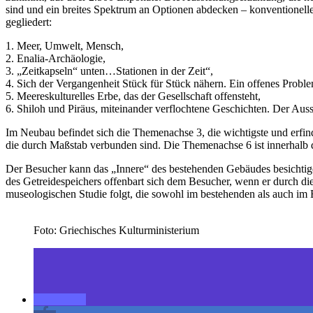
sind und ein breites Spektrum an Optionen abdecken – konventionell
gegliedert:
1. Meer, Umwelt, Mensch,
2. Enalia-Archäologie,
3. „Zeitkapseln“ unten…Stationen in der Zeit“,
4. Sich der Vergangenheit Stück für Stück nähern. Ein offenes Problem
5. Meereskulturelles Erbe, das der Gesellschaft offensteht,
6. Shiloh und Piräus, miteinander verflochtene Geschichten. Der Au
Im Neubau befindet sich die Themenachse 3, die wichtigste und erfin
die durch Maßstab verbunden sind. Die Themenachse 6 ist innerhalb d
Der Besucher kann das „Innere“ des bestehenden Gebäudes besichtige
des Getreidespeichers offenbart sich dem Besucher, wenn er durch die
museologischen Studie folgt, die sowohl im bestehenden als auch im 
Foto: Griechisches Kulturministerium