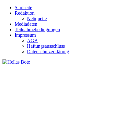
Zum
Startseite
Inhalt
Redaktion
springen
Netiquette
Mediadaten
Teilnahmebedingungen
Impressum
AGB
Haftungsausschluss
Datenschutzerklärung
Hellas Bote
Taglich aktuelle Nachrichten für Deutschland und Griechenland