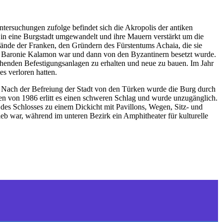
tersuchungen zufolge befindet sich die Akropolis der antiken
 in eine Burgstadt umgewandelt und ihre Mauern verstärkt um die
Hände der Franken, den Gründern des Fürstentums Achaia, die sie
der Baronie Kalamon war und dann von den Byzantinern besetzt wurde.
ehenden Befestigungsanlagen zu erhalten und neue zu bauen. Im Jahr
s verloren hatten.
n. Nach der Befreiung der Stadt von den Türken wurde die Burg durch
en von 1986 erlitt es einen schweren Schlag und wurde unzugänglich.
des Schlosses zu einem Dickicht mit Pavillons, Wegen, Sitz- und
rieb war, während im unteren Bezirk ein Amphitheater für kulturelle