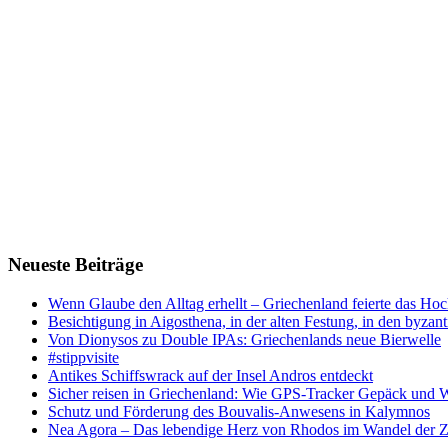
Neueste Beiträge
Wenn Glaube den Alltag erhellt – Griechenland feierte das Hoc
Besichtigung in Aigosthena, in der alten Festung, in den byz
Von Dionysos zu Double IPAs: Griechenlands neue Bierwelle
#stippvisite
Antikes Schiffswrack auf der Insel Andros entdeckt
Sicher reisen in Griechenland: Wie GPS-Tracker Gepäck und 
Schutz und Förderung des Bouvalis-Anwesens in Kalymnos
Nea Agora – Das lebendige Herz von Rhodos im Wandel der Z