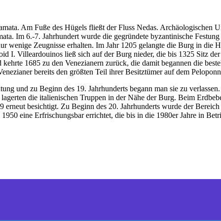
amata. Am Fuße des Hügels fließt der Fluss Nedas. Archäologischen Un
mata. Im 6.-7. Jahrhundert wurde die gegründete byzantinische Festung
ur wenige Zeugnisse erhalten. Im Jahr 1205 gelangte die Burg in die 
d I. Villeardouinos ließ sich auf der Burg nieder, die bis 1325 Sitz 
 kehrte 1685 zu den Venezianern zurück, die damit begannen die best
ezianer bereits den größten Teil ihrer Besitztümer auf dem Peloponne
eutung und zu Beginn des 19. Jahrhunderts begann man sie zu verlasse
agerten die italienischen Truppen in der Nähe der Burg. Beim Erdbeb
erneut besichtigt. Zu Beginn des 20. Jahrhunderts wurde der Bereich 
1950 eine Erfrischungsbar errichtet, die bis in die 1980er Jahre in Bet