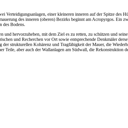
zwei Verteidigungsanlagen, einer kleineren inneren auf der Spitze des 
auerung des inneren (oberen) Bezirks beginnt am Acropyrgos. Ein zweit
en des Bodens.
en und hervorzuheben, mit dem Ziel es zu retten, zu schützen und seine
torischen und Recherchen vor Ort sowie entsprechende Denkmäler ders
g der strukturellen Kohärenz und Tragfähigkeit der Mauer, die Wieder
ner Teile, aber auch der Wallanlagen am Südwall, die Rekonstruktion de