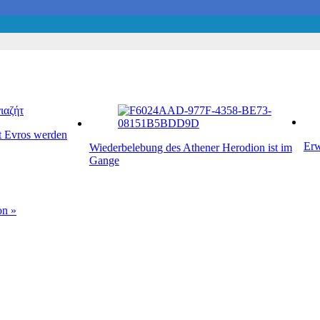
it Evros werden
Erw
Wiederbelebung des Athener Herodion ist im
Gange
on »