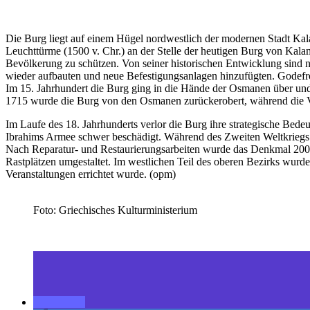
Die Burg liegt auf einem Hügel nordwestlich der modernen Stadt Kal
Leuchttürme (1500 v. Chr.) an der Stelle der heutigen Burg von Kala
Bevölkerung zu schützen. Von seiner historischen Entwicklung sind n
wieder aufbauten und neue Befestigungsanlagen hinzufügten. Godefroi
Im 15. Jahrhundert die Burg ging in die Hände der Osmanen über und
1715 wurde die Burg von den Osmanen zurückerobert, während die Ven
Im Laufe des 18. Jahrhunderts verlor die Burg ihre strategische Bed
Ibrahims Armee schwer beschädigt. Während des Zweiten Weltkriegs l
Nach Reparatur- und Restaurierungsarbeiten wurde das Denkmal 2009 
Rastplätzen umgestaltet. Im westlichen Teil des oberen Bezirks wurde 
Veranstaltungen errichtet wurde. (opm)
Foto: Griechisches Kulturministerium