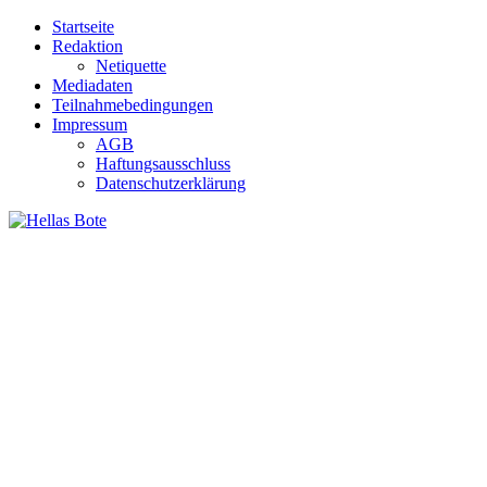
Zum
Startseite
Inhalt
Redaktion
springen
Netiquette
Mediadaten
Teilnahmebedingungen
Impressum
AGB
Haftungsausschluss
Datenschutzerklärung
Hellas Bote
Taglich aktuelle Nachrichten für Deutschland und Griechenland