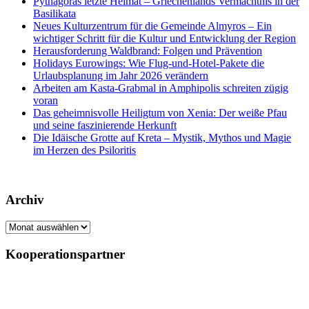
Pythagoras letzte Heimat – Griechenlands Vermächtnis in der
Basilikata
Neues Kulturzentrum für die Gemeinde Almyros – Ein
wichtiger Schritt für die Kultur und Entwicklung der Region
Herausforderung Waldbrand: Folgen und Prävention
Holidays Eurowings: Wie Flug-und-Hotel-Pakete die
Urlaubsplanung im Jahr 2026 verändern
Arbeiten am Kasta-Grabmal in Amphipolis schreiten zügig
voran
Das geheimnisvolle Heiligtum von Xenia: Der weiße Pfau
und seine faszinierende Herkunft
Die Idäische Grotte auf Kreta – Mystik, Mythos und Magie
im Herzen des Psiloritis
Archiv
Archiv
Kooperationspartner