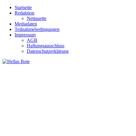
Zum
Startseite
Inhalt
Redaktion
springen
Netiquette
Mediadaten
Teilnahmebedingungen
Impressum
AGB
Haftungsausschluss
Datenschutzerklärung
Hellas Bote
Taglich aktuelle Nachrichten für Deutschland und Griechenland