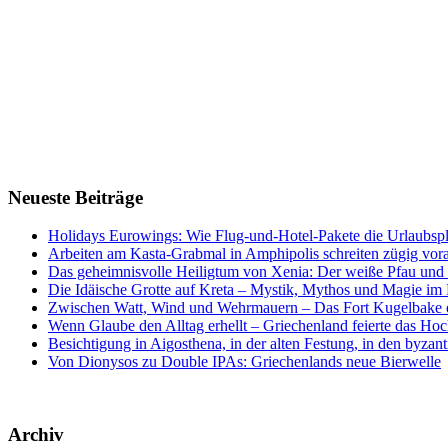
Neueste Beiträge
Holidays Eurowings: Wie Flug-und-Hotel-Pakete die Urlaubsp
Arbeiten am Kasta-Grabmal in Amphipolis schreiten zügig vor
Das geheimnisvolle Heiligtum von Xenia: Der weiße Pfau und s
Die Idäische Grotte auf Kreta – Mystik, Mythos und Magie im H
Zwischen Watt, Wind und Wehrmauern – Das Fort Kugelbake er
Wenn Glaube den Alltag erhellt – Griechenland feierte das Hoc
Besichtigung in Aigosthena, in der alten Festung, in den byz
Von Dionysos zu Double IPAs: Griechenlands neue Bierwelle
Archiv