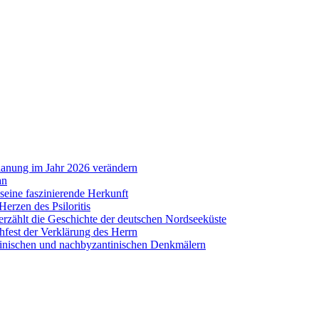
lanung im Jahr 2026 verändern
an
eine faszinierende Herkunft
erzen des Psiloritis
zählt die Geschichte der deutschen Nordseeküste
hfest der Verklärung des Herrn
antinischen und nachbyzantinischen Denkmälern