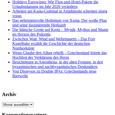
Holidays Eurowings: Wie Flug-und-Hotel-Pakete die
Urlaubsplanung im Jahr 2026 verändern
Arbeiten am Kasta-Grabmal in Amphipolis schreiten zügig
voran
Das geheimnisvolle Heiligtum von Xenia: Der weiße Pfau
und seine faszinierende Herkunft
Die Idäische Grotte auf Kreta – Mystik, Mythos und Magie
im Herzen des Psiloritis
Zwischen Watt, Wind und Wehrmauern – Das Fort
Kugelbake erzählt die Geschichte der deutschen
Nordseeküste
Wenn Glaube den Alltag erhellt – Griechenland feierte das
Hochfest der Verklärung des Herrn
Besichtigung in Aigosthena, in der alten Festung, in den
byzantinischen und nachbyzantinischen Denkmälern
Von Dionysos zu Double IPAs: Griechenlands neue
Bierwelle
Archiv
Archiv
Kooperationspartner