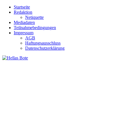
Zum
Startseite
Inhalt
Redaktion
springen
Netiquette
Mediadaten
Teilnahmebedingungen
Impressum
AGB
Haftungsausschluss
Datenschutzerklärung
Hellas Bote
Taglich aktuelle Nachrichten für Deutschland und Griechenland