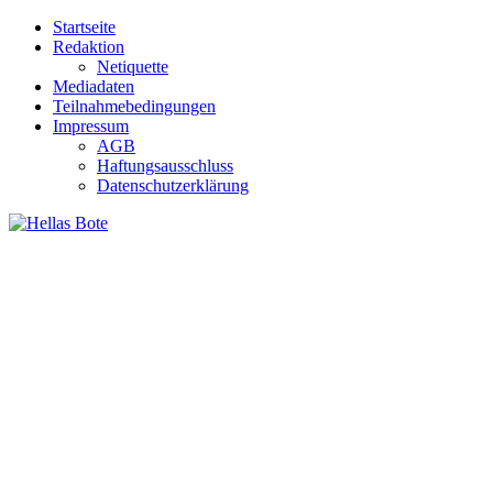
Zum
Startseite
Inhalt
Redaktion
springen
Netiquette
Mediadaten
Teilnahmebedingungen
Impressum
AGB
Haftungsausschluss
Datenschutzerklärung
Hellas Bote
Taglich aktuelle Nachrichten für Deutschland und Griechenland