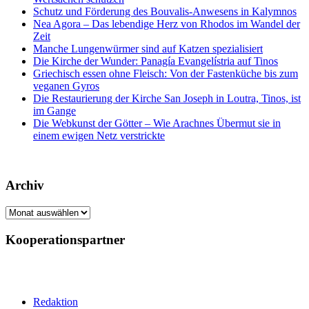
Schutz und Förderung des Bouvalis-Anwesens in Kalymnos
Nea Agora – Das lebendige Herz von Rhodos im Wandel der
Zeit
Manche Lungenwürmer sind auf Katzen spezialisiert
Die Kirche der Wunder: Panagía Evangelístria auf Tinos
Griechisch essen ohne Fleisch: Von der Fastenküche bis zum
veganen Gyros
Die Restaurierung der Kirche San Joseph in Loutra, Tinos, ist
im Gange
Die Webkunst der Götter – Wie Arachnes Übermut sie in
einem ewigen Netz verstrickte
Archiv
Archiv
Kooperationspartner
Redaktion