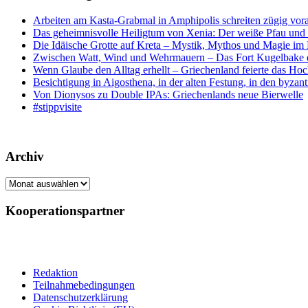
Arbeiten am Kasta-Grabmal in Amphipolis schreiten zügig vor
Das geheimnisvolle Heiligtum von Xenia: Der weiße Pfau und s
Die Idäische Grotte auf Kreta – Mystik, Mythos und Magie im H
Zwischen Watt, Wind und Wehrmauern – Das Fort Kugelbake er
Wenn Glaube den Alltag erhellt – Griechenland feierte das Hoc
Besichtigung in Aigosthena, in der alten Festung, in den byz
Von Dionysos zu Double IPAs: Griechenlands neue Bierwelle
#stippvisite
Archiv
Archiv
Kooperationspartner
Redaktion
Teilnahmebedingungen
Datenschutzerklärung