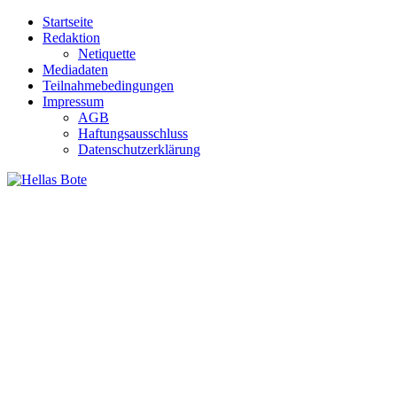
Zum
Startseite
Inhalt
Redaktion
springen
Netiquette
Mediadaten
Teilnahmebedingungen
Impressum
AGB
Haftungsausschluss
Datenschutzerklärung
Hellas Bote
Taglich aktuelle Nachrichten für Deutschland und Griechenland