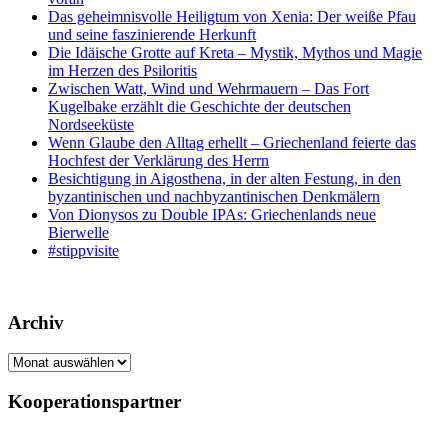
Das geheimnisvolle Heiligtum von Xenia: Der weiße Pfau
und seine faszinierende Herkunft
Die Idäische Grotte auf Kreta – Mystik, Mythos und Magie
im Herzen des Psiloritis
Zwischen Watt, Wind und Wehrmauern – Das Fort
Kugelbake erzählt die Geschichte der deutschen
Nordseeküste
Wenn Glaube den Alltag erhellt – Griechenland feierte das
Hochfest der Verklärung des Herrn
Besichtigung in Aigosthena, in der alten Festung, in den
byzantinischen und nachbyzantinischen Denkmälern
Von Dionysos zu Double IPAs: Griechenlands neue
Bierwelle
#stippvisite
Archiv
Archiv
Kooperationspartner