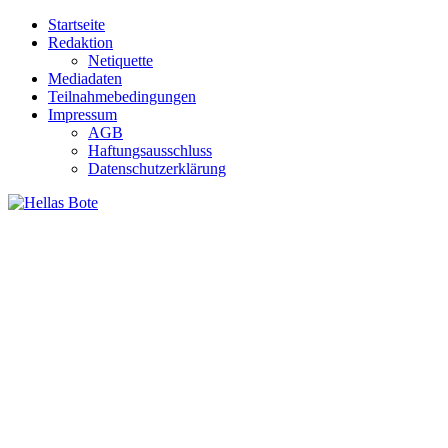
Zum
Startseite
Inhalt
Redaktion
springen
Netiquette
Mediadaten
Teilnahmebedingungen
Impressum
AGB
Haftungsausschluss
Datenschutzerklärung
Hellas Bote
Taglich aktuelle Nachrichten für Deutschland und Griechenland