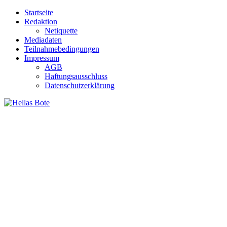
Zum
Startseite
Inhalt
Redaktion
springen
Netiquette
Mediadaten
Teilnahmebedingungen
Impressum
AGB
Haftungsausschluss
Datenschutzerklärung
Hellas Bote
Taglich aktuelle Nachrichten für Deutschland und Griechenland