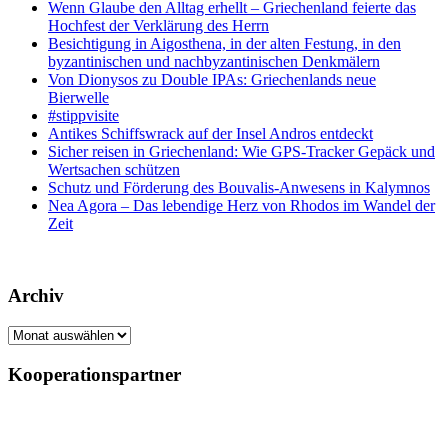
Wenn Glaube den Alltag erhellt – Griechenland feierte das
Hochfest der Verklärung des Herrn
Besichtigung in Aigosthena, in der alten Festung, in den
byzantinischen und nachbyzantinischen Denkmälern
Von Dionysos zu Double IPAs: Griechenlands neue
Bierwelle
#stippvisite
Antikes Schiffswrack auf der Insel Andros entdeckt
Sicher reisen in Griechenland: Wie GPS-Tracker Gepäck und
Wertsachen schützen
Schutz und Förderung des Bouvalis-Anwesens in Kalymnos
Nea Agora – Das lebendige Herz von Rhodos im Wandel der
Zeit
Archiv
Archiv
Kooperationspartner