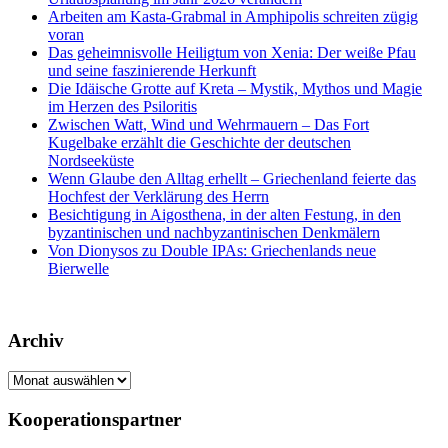
Arbeiten am Kasta-Grabmal in Amphipolis schreiten zügig
voran
Das geheimnisvolle Heiligtum von Xenia: Der weiße Pfau
und seine faszinierende Herkunft
Die Idäische Grotte auf Kreta – Mystik, Mythos und Magie
im Herzen des Psiloritis
Zwischen Watt, Wind und Wehrmauern – Das Fort
Kugelbake erzählt die Geschichte der deutschen
Nordseeküste
Wenn Glaube den Alltag erhellt – Griechenland feierte das
Hochfest der Verklärung des Herrn
Besichtigung in Aigosthena, in der alten Festung, in den
byzantinischen und nachbyzantinischen Denkmälern
Von Dionysos zu Double IPAs: Griechenlands neue
Bierwelle
Archiv
Archiv
Kooperationspartner