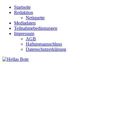
Zum
Startseite
Inhalt
Redaktion
springen
Netiquette
Mediadaten
Teilnahmebedingungen
Impressum
AGB
Haftungsausschluss
Datenschutzerklärung
Hellas Bote
Taglich aktuelle Nachrichten für Deutschland und Griechenland