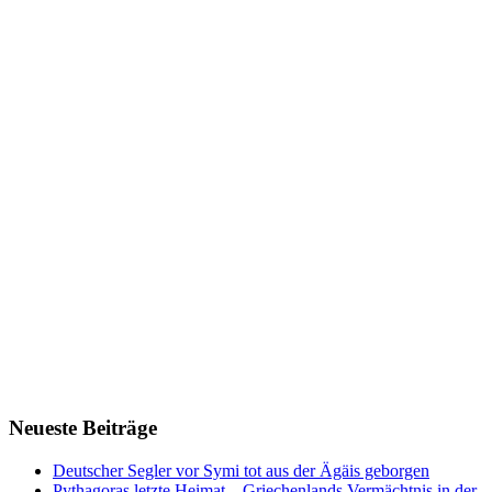
Neueste Beiträge
Deutscher Segler vor Symi tot aus der Ägäis geborgen
Pythagoras letzte Heimat – Griechenlands Vermächtnis in der