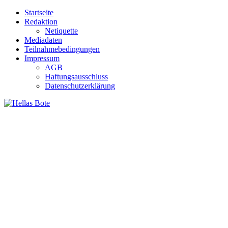
Zum
Startseite
Inhalt
Redaktion
springen
Netiquette
Mediadaten
Teilnahmebedingungen
Impressum
AGB
Haftungsausschluss
Datenschutzerklärung
Hellas Bote
Taglich aktuelle Nachrichten für Deutschland und Griechenland