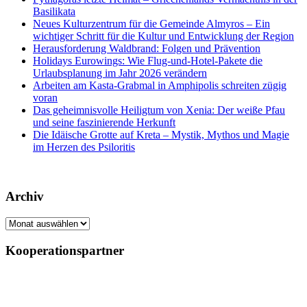
Basilikata
Neues Kulturzentrum für die Gemeinde Almyros – Ein
wichtiger Schritt für die Kultur und Entwicklung der Region
Herausforderung Waldbrand: Folgen und Prävention
Holidays Eurowings: Wie Flug-und-Hotel-Pakete die
Urlaubsplanung im Jahr 2026 verändern
Arbeiten am Kasta-Grabmal in Amphipolis schreiten zügig
voran
Das geheimnisvolle Heiligtum von Xenia: Der weiße Pfau
und seine faszinierende Herkunft
Die Idäische Grotte auf Kreta – Mystik, Mythos und Magie
im Herzen des Psiloritis
Archiv
Archiv
Kooperationspartner