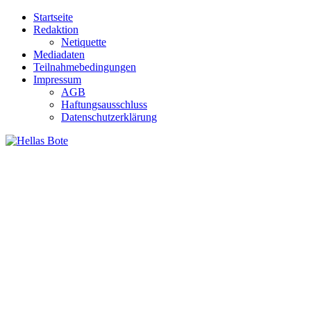
Zum
Startseite
Inhalt
Redaktion
springen
Netiquette
Mediadaten
Teilnahmebedingungen
Impressum
AGB
Haftungsausschluss
Datenschutzerklärung
Hellas Bote
Taglich aktuelle Nachrichten für Deutschland und Griechenland