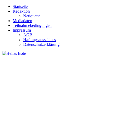
Zum
Startseite
Inhalt
Redaktion
springen
Netiquette
Mediadaten
Teilnahmebedingungen
Impressum
AGB
Haftungsausschluss
Datenschutzerklärung
Hellas Bote
Taglich aktuelle Nachrichten für Deutschland und Griechenland