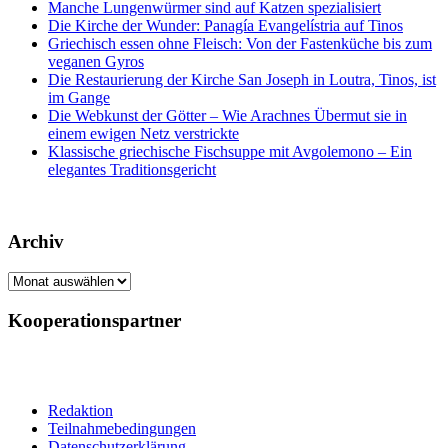
Manche Lungenwürmer sind auf Katzen spezialisiert
Die Kirche der Wunder: Panagía Evangelístria auf Tinos
Griechisch essen ohne Fleisch: Von der Fastenküche bis zum
veganen Gyros
Die Restaurierung der Kirche San Joseph in Loutra, Tinos, ist
im Gange
Die Webkunst der Götter – Wie Arachnes Übermut sie in
einem ewigen Netz verstrickte
Klassische griechische Fischsuppe mit Avgolemono – Ein
elegantes Traditionsgericht
Archiv
Archiv
Kooperationspartner
Redaktion
Teilnahmebedingungen
Datenschutzerklärung