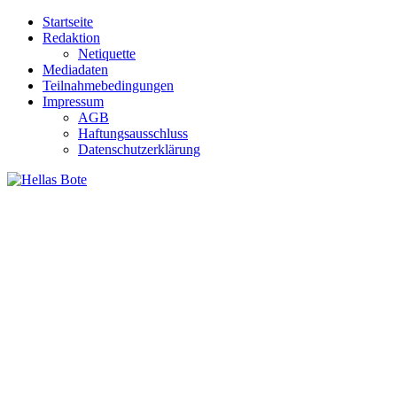
Zum
Startseite
Inhalt
Redaktion
springen
Netiquette
Mediadaten
Teilnahmebedingungen
Impressum
AGB
Haftungsausschluss
Datenschutzerklärung
Hellas Bote
Taglich aktuelle Nachrichten für Deutschland und Griechenland