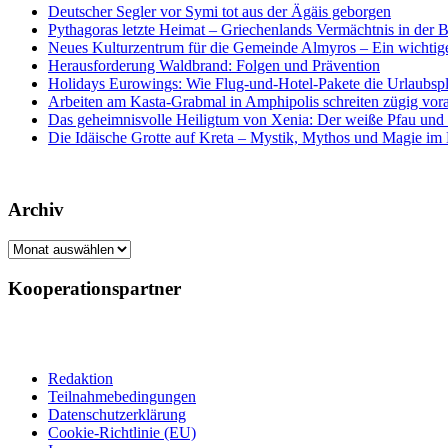
Deutscher Segler vor Symi tot aus der Ägäis geborgen
Pythagoras letzte Heimat – Griechenlands Vermächtnis in der B
Neues Kulturzentrum für die Gemeinde Almyros – Ein wichtiger
Herausforderung Waldbrand: Folgen und Prävention
Holidays Eurowings: Wie Flug-und-Hotel-Pakete die Urlaubsp
Arbeiten am Kasta-Grabmal in Amphipolis schreiten zügig vor
Das geheimnisvolle Heiligtum von Xenia: Der weiße Pfau und s
Die Idäische Grotte auf Kreta – Mystik, Mythos und Magie im H
Archiv
Archiv
Kooperationspartner
Redaktion
Teilnahmebedingungen
Datenschutzerklärung
Cookie-Richtlinie (EU)