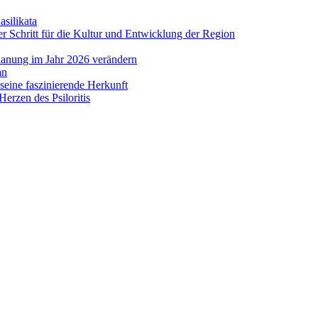
asilikata
 Schritt für die Kultur und Entwicklung der Region
lanung im Jahr 2026 verändern
an
eine faszinierende Herkunft
erzen des Psiloritis