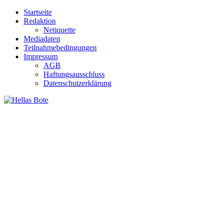
Zum
Startseite
Inhalt
Redaktion
springen
Netiquette
Mediadaten
Teilnahmebedingungen
Impressum
AGB
Haftungsausschluss
Datenschutzerklärung
Hellas Bote
Taglich aktuelle Nachrichten für Deutschland und Griechenland