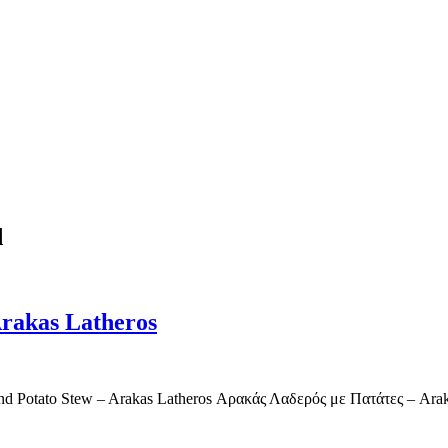
d
Arakas Latheros
a and Potato Stew – Arakas Latheros Αρακάς Λαδερός με Πατάτες – Ar