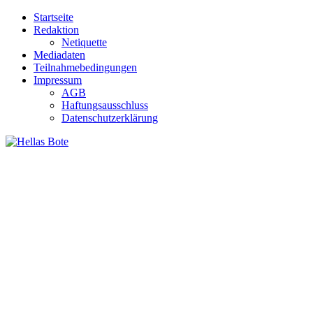
Zum
Startseite
Inhalt
Redaktion
springen
Netiquette
Mediadaten
Teilnahmebedingungen
Impressum
AGB
Haftungsausschluss
Datenschutzerklärung
Hellas Bote
Taglich aktuelle Nachrichten für Deutschland und Griechenland