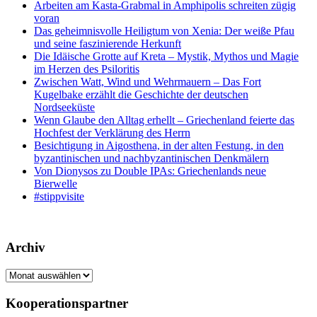
Arbeiten am Kasta-Grabmal in Amphipolis schreiten zügig
voran
Das geheimnisvolle Heiligtum von Xenia: Der weiße Pfau
und seine faszinierende Herkunft
Die Idäische Grotte auf Kreta – Mystik, Mythos und Magie
im Herzen des Psiloritis
Zwischen Watt, Wind und Wehrmauern – Das Fort
Kugelbake erzählt die Geschichte der deutschen
Nordseeküste
Wenn Glaube den Alltag erhellt – Griechenland feierte das
Hochfest der Verklärung des Herrn
Besichtigung in Aigosthena, in der alten Festung, in den
byzantinischen und nachbyzantinischen Denkmälern
Von Dionysos zu Double IPAs: Griechenlands neue
Bierwelle
#stippvisite
Archiv
Archiv
Kooperationspartner