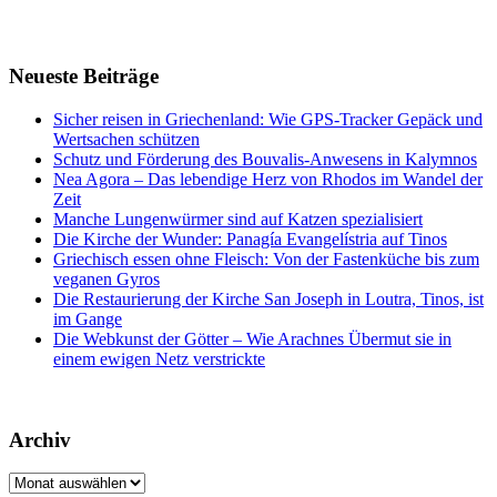
Neueste Beiträge
Sicher reisen in Griechenland: Wie GPS-Tracker Gepäck und
Wertsachen schützen
Schutz und Förderung des Bouvalis-Anwesens in Kalymnos
Nea Agora – Das lebendige Herz von Rhodos im Wandel der
Zeit
Manche Lungenwürmer sind auf Katzen spezialisiert
Die Kirche der Wunder: Panagía Evangelístria auf Tinos
Griechisch essen ohne Fleisch: Von der Fastenküche bis zum
veganen Gyros
Die Restaurierung der Kirche San Joseph in Loutra, Tinos, ist
im Gange
Die Webkunst der Götter – Wie Arachnes Übermut sie in
einem ewigen Netz verstrickte
Archiv
Archiv