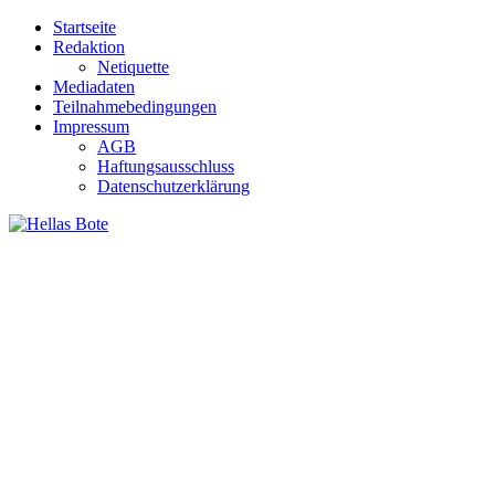
Zum
Startseite
Inhalt
Redaktion
springen
Netiquette
Mediadaten
Teilnahmebedingungen
Impressum
AGB
Haftungsausschluss
Datenschutzerklärung
Hellas Bote
Taglich aktuelle Nachrichten für Deutschland und Griechenland