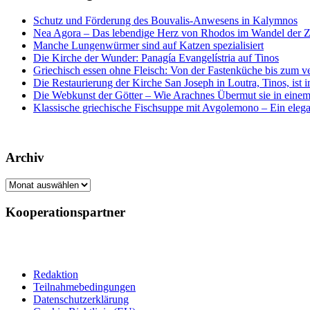
Schutz und Förderung des Bouvalis-Anwesens in Kalymnos
Nea Agora – Das lebendige Herz von Rhodos im Wandel der Z
Manche Lungenwürmer sind auf Katzen spezialisiert
Die Kirche der Wunder: Panagía Evangelístria auf Tinos
Griechisch essen ohne Fleisch: Von der Fastenküche bis zum 
Die Restaurierung der Kirche San Joseph in Loutra, Tinos, ist
Die Webkunst der Götter – Wie Arachnes Übermut sie in einem
Klassische griechische Fischsuppe mit Avgolemono – Ein elegan
Archiv
Archiv
Kooperationspartner
Redaktion
Teilnahmebedingungen
Datenschutzerklärung