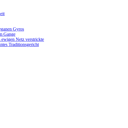
eit
veganen Gyros
 im Gange
 ewigen Netz verstrickte
tes Traditionsgericht