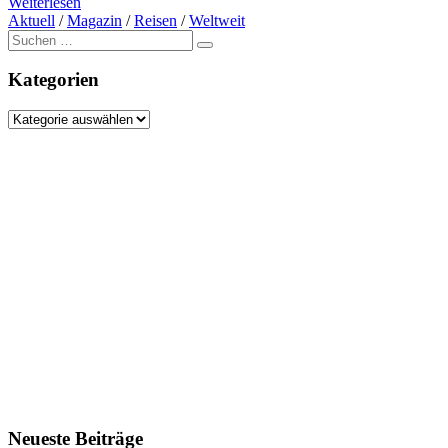
Weiterlesen
Aktuell
/
Magazin
/
Reisen
/
Weltweit
Suche
nach:
Kategorien
Kategorien
Neueste Beiträge