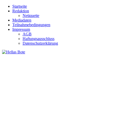
Zum
Startseite
Inhalt
Redaktion
springen
Netiquette
Mediadaten
Teilnahmebedingungen
Impressum
AGB
Haftungsausschluss
Datenschutzerklärung
Hellas Bote
Taglich aktuelle Nachrichten für Deutschland und Griechenland