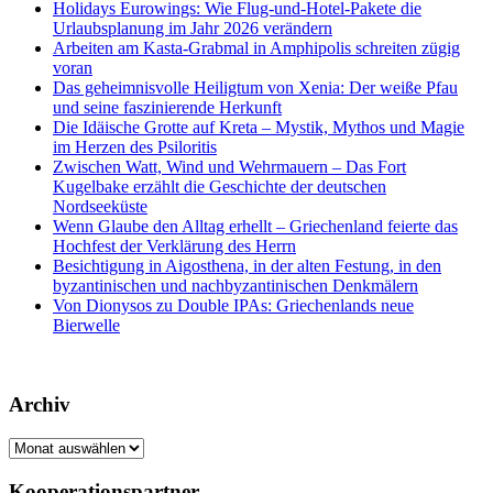
Holidays Eurowings: Wie Flug-und-Hotel-Pakete die
Urlaubsplanung im Jahr 2026 verändern
Arbeiten am Kasta-Grabmal in Amphipolis schreiten zügig
voran
Das geheimnisvolle Heiligtum von Xenia: Der weiße Pfau
und seine faszinierende Herkunft
Die Idäische Grotte auf Kreta – Mystik, Mythos und Magie
im Herzen des Psiloritis
Zwischen Watt, Wind und Wehrmauern – Das Fort
Kugelbake erzählt die Geschichte der deutschen
Nordseeküste
Wenn Glaube den Alltag erhellt – Griechenland feierte das
Hochfest der Verklärung des Herrn
Besichtigung in Aigosthena, in der alten Festung, in den
byzantinischen und nachbyzantinischen Denkmälern
Von Dionysos zu Double IPAs: Griechenlands neue
Bierwelle
Archiv
Archiv
Kooperationspartner