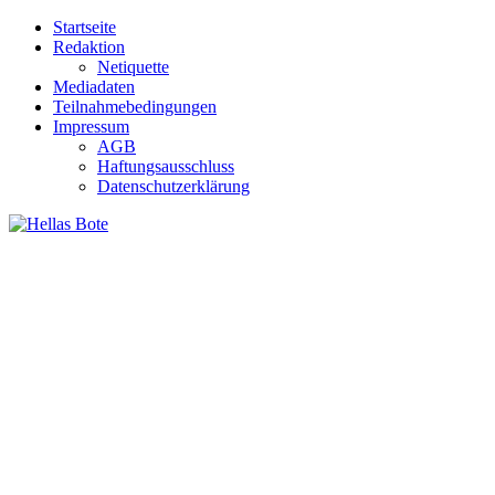
Zum
Startseite
Inhalt
Redaktion
springen
Netiquette
Mediadaten
Teilnahmebedingungen
Impressum
AGB
Haftungsausschluss
Datenschutzerklärung
Hellas Bote
Taglich aktuelle Nachrichten für Deutschland und Griechenland