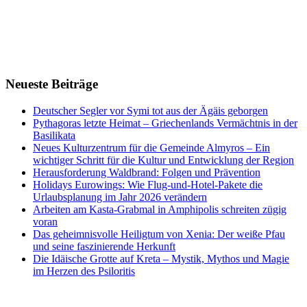
Neueste Beiträge
Deutscher Segler vor Symi tot aus der Ägäis geborgen
Pythagoras letzte Heimat – Griechenlands Vermächtnis in der
Basilikata
Neues Kulturzentrum für die Gemeinde Almyros – Ein
wichtiger Schritt für die Kultur und Entwicklung der Region
Herausforderung Waldbrand: Folgen und Prävention
Holidays Eurowings: Wie Flug-und-Hotel-Pakete die
Urlaubsplanung im Jahr 2026 verändern
Arbeiten am Kasta-Grabmal in Amphipolis schreiten zügig
voran
Das geheimnisvolle Heiligtum von Xenia: Der weiße Pfau
und seine faszinierende Herkunft
Die Idäische Grotte auf Kreta – Mystik, Mythos und Magie
im Herzen des Psiloritis