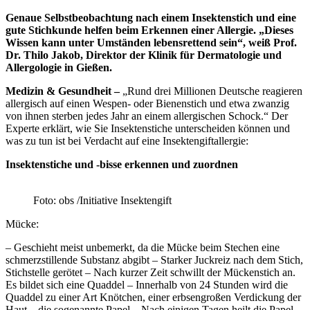
Genaue Selbstbeobachtung nach einem Insektenstich und eine
gute Stichkunde helfen beim Erkennen einer Allergie. „Dieses
Wissen kann unter Umständen lebensrettend sein“, weiß Prof.
Dr. Thilo Jakob, Direktor der Klinik für Dermatologie und
Allergologie in Gießen.
Medizin & Gesundheit –
„Rund drei Millionen Deutsche reagieren
allergisch auf einen Wespen- oder Bienenstich und etwa zwanzig
von ihnen sterben jedes Jahr an einem allergischen Schock.“ Der
Experte erklärt, wie Sie Insektenstiche unterscheiden können und
was zu tun ist bei Verdacht auf eine Insektengiftallergie:
Insektenstiche und -bisse erkennen und zuordnen
Foto: obs /Initiative Insektengift
Mücke:
– Geschieht meist unbemerkt, da die Mücke beim Stechen eine
schmerzstillende Substanz abgibt – Starker Juckreiz nach dem Stich,
Stichstelle gerötet – Nach kurzer Zeit schwillt der Mückenstich an.
Es bildet sich eine Quaddel – Innerhalb von 24 Stunden wird die
Quaddel zu einer Art Knötchen, einer erbsengroßen Verdickung der
Haut – die sogenannte Papel – Nach einigen Tagen heilt die Papel