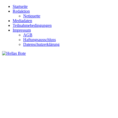
Zum
Startseite
Inhalt
Redaktion
springen
Netiquette
Mediadaten
Teilnahmebedingungen
Impressum
AGB
Haftungsausschluss
Datenschutzerklärung
Hellas Bote
Taglich aktuelle Nachrichten für Deutschland und Griechenland