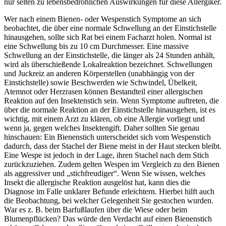
nur selten zu lebensbedrohlichen Auswirkungen für diese Allergiker.
Wer nach einem Bienen- oder Wespenstich Symptome an sich
beobachtet, die über eine normale Schwellung an der Einstichstelle
hinausgehen, sollte sich Rat bei einem Facharzt holen. Normal ist
eine Schwellung bis zu 10 cm Durchmesser. Eine massive
Schwellung an der Einstichstelle, die länger als 24 Stunden anhält,
wird als überschießende Lokalreaktion bezeichnet. Schwellungen
und Juckreiz an anderen Körperstellen (unabhängig von der
Einstichstelle) sowie Beschwerden wie Schwindel, Übelkeit,
Atemnot oder Herzrasen können Bestandteil einer allergischen
Reaktion auf den Insektenstich sein. Wenn Symptome auftreten, die
über die normale Reaktion an der Einstichstelle hinausgehen, ist es
wichtig, mit einem Arzt zu klären, ob eine Allergie vorliegt und
wenn ja, gegen welches Insektengift. Daher sollten Sie genau
hinschauen: Ein Bienenstich unterscheidet sich vom Wespenstich
dadurch, dass der Stachel der Biene meist in der Haut stecken bleibt.
Eine Wespe ist jedoch in der Lage, ihren Stachel nach dem Stich
zurückzuziehen. Zudem gelten Wespen im Vergleich zu den Bienen
als aggressiver und „stichfreudiger“. Wenn Sie wissen, welches
Insekt die allergische Reaktion ausgelöst hat, kann dies die
Diagnose im Falle unklarer Befunde erleichtern. Hierbei hilft auch
die Beobachtung, bei welcher Gelegenheit Sie gestochen wurden.
War es z. B. beim Barfußlaufen über die Wiese oder beim
Blumenpflücken? Das würde den Verdacht auf einen Bienenstich