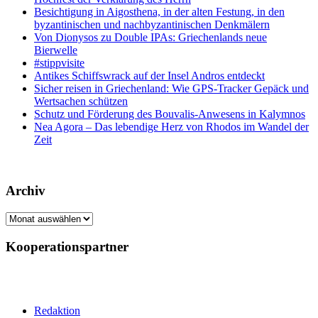
Besichtigung in Aigosthena, in der alten Festung, in den
byzantinischen und nachbyzantinischen Denkmälern
Von Dionysos zu Double IPAs: Griechenlands neue
Bierwelle
#stippvisite
Antikes Schiffswrack auf der Insel Andros entdeckt
Sicher reisen in Griechenland: Wie GPS-Tracker Gepäck und
Wertsachen schützen
Schutz und Förderung des Bouvalis-Anwesens in Kalymnos
Nea Agora – Das lebendige Herz von Rhodos im Wandel der
Zeit
Archiv
Archiv
Kooperationspartner
Redaktion