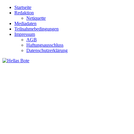
Zum
Startseite
Inhalt
Redaktion
springen
Netiquette
Mediadaten
Teilnahmebedingungen
Impressum
AGB
Haftungsausschluss
Datenschutzerklärung
Hellas Bote
Taglich aktuelle Nachrichten für Deutschland und Griechenland