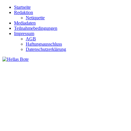
Zum
Startseite
Inhalt
Redaktion
springen
Netiquette
Mediadaten
Teilnahmebedingungen
Impressum
AGB
Haftungsausschluss
Datenschutzerklärung
Hellas Bote
Taglich aktuelle Nachrichten für Deutschland und Griechenland