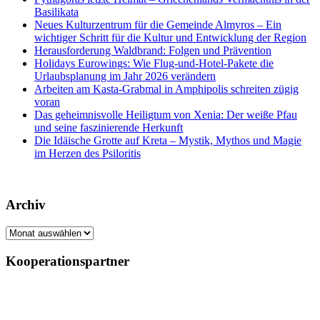
Basilikata
Neues Kulturzentrum für die Gemeinde Almyros – Ein
wichtiger Schritt für die Kultur und Entwicklung der Region
Herausforderung Waldbrand: Folgen und Prävention
Holidays Eurowings: Wie Flug-und-Hotel-Pakete die
Urlaubsplanung im Jahr 2026 verändern
Arbeiten am Kasta-Grabmal in Amphipolis schreiten zügig
voran
Das geheimnisvolle Heiligtum von Xenia: Der weiße Pfau
und seine faszinierende Herkunft
Die Idäische Grotte auf Kreta – Mystik, Mythos und Magie
im Herzen des Psiloritis
Archiv
Archiv
Kooperationspartner