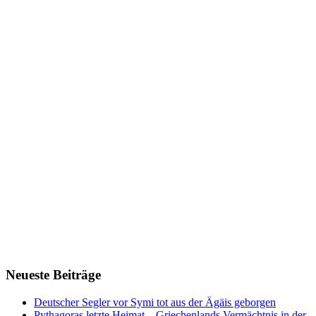
Neueste Beiträge
Deutscher Segler vor Symi tot aus der Ägäis geborgen
Pythagoras letzte Heimat – Griechenlands Vermächtnis in der