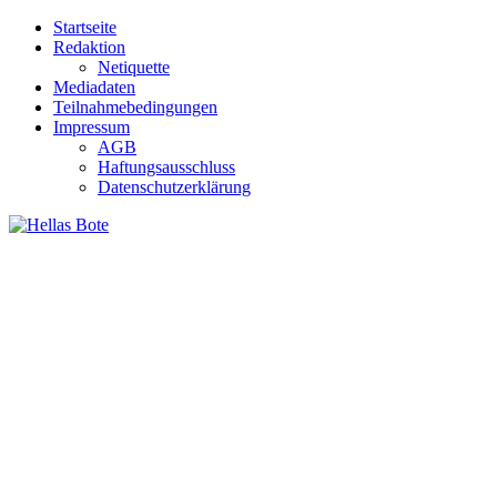
Zum
Startseite
Inhalt
Redaktion
springen
Netiquette
Mediadaten
Teilnahmebedingungen
Impressum
AGB
Haftungsausschluss
Datenschutzerklärung
Hellas Bote
Taglich aktuelle Nachrichten für Deutschland und Griechenland