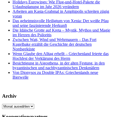
Holidays Eurowings: Wie Flug-und-Hotel-Pakete die
Urlaubsplanung im Jahr 2026 verändern
Arbeiten am Kasta-Grabmal in Amphipolis schreiten zügig
voran
Das geheimnisvolle Heiligtum von Xenia: Der weiße Pfau
und seine faszinierende Herkunft
Die Idäische Grotte auf Kreta – Mystik, Mythos und Magie
im Herzen des Psiloritis
Zwischen Watt, Wind und Wehrmauern – Das Fort
Kugelbake erzählt die Geschichte der deutschen
Nordseeküste
Wenn Glaube den Alltag erhellt – Griechenland feierte das
Hochfest der Verklärung des Herrn
Besichtigung in Aigosthena, in der alten Festung, in den
byzantinischen und nachbyzantinischen Denkmälern
Von Dionysos zu Double IPAs: Griechenlands neue
Bierwelle
Archiv
Archiv
Kooperationspartner