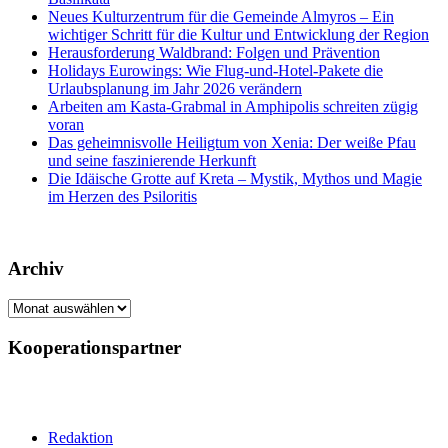
Neues Kulturzentrum für die Gemeinde Almyros – Ein
wichtiger Schritt für die Kultur und Entwicklung der Region
Herausforderung Waldbrand: Folgen und Prävention
Holidays Eurowings: Wie Flug-und-Hotel-Pakete die
Urlaubsplanung im Jahr 2026 verändern
Arbeiten am Kasta-Grabmal in Amphipolis schreiten zügig
voran
Das geheimnisvolle Heiligtum von Xenia: Der weiße Pfau
und seine faszinierende Herkunft
Die Idäische Grotte auf Kreta – Mystik, Mythos und Magie
im Herzen des Psiloritis
Archiv
Archiv
Kooperationspartner
Redaktion