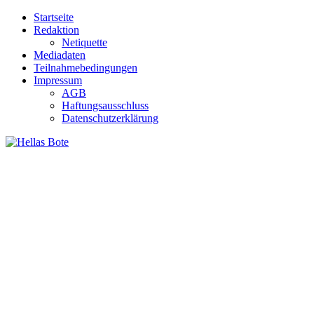
Zum
Startseite
Inhalt
Redaktion
springen
Netiquette
Mediadaten
Teilnahmebedingungen
Impressum
AGB
Haftungsausschluss
Datenschutzerklärung
Hellas Bote
Taglich aktuelle Nachrichten für Deutschland und Griechenland