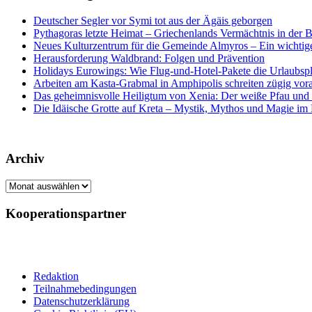
Deutscher Segler vor Symi tot aus der Ägäis geborgen
Pythagoras letzte Heimat – Griechenlands Vermächtnis in der B
Neues Kulturzentrum für die Gemeinde Almyros – Ein wichtiger
Herausforderung Waldbrand: Folgen und Prävention
Holidays Eurowings: Wie Flug-und-Hotel-Pakete die Urlaubsp
Arbeiten am Kasta-Grabmal in Amphipolis schreiten zügig vor
Das geheimnisvolle Heiligtum von Xenia: Der weiße Pfau und s
Die Idäische Grotte auf Kreta – Mystik, Mythos und Magie im H
Archiv
Archiv
Kooperationspartner
Redaktion
Teilnahmebedingungen
Datenschutzerklärung