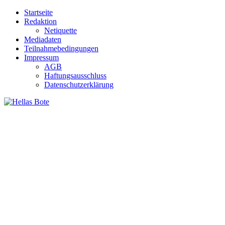
Zum
Startseite
Inhalt
Redaktion
springen
Netiquette
Mediadaten
Teilnahmebedingungen
Impressum
AGB
Haftungsausschluss
Datenschutzerklärung
Hellas Bote
Taglich aktuelle Nachrichten für Deutschland und Griechenland