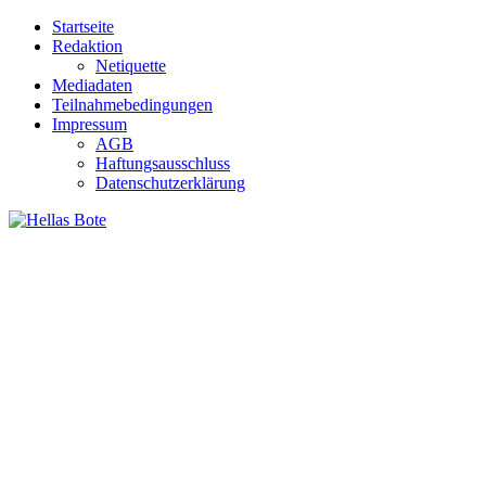
Zum
Startseite
Inhalt
Redaktion
springen
Netiquette
Mediadaten
Teilnahmebedingungen
Impressum
AGB
Haftungsausschluss
Datenschutzerklärung
Hellas Bote
Taglich aktuelle Nachrichten für Deutschland und Griechenland