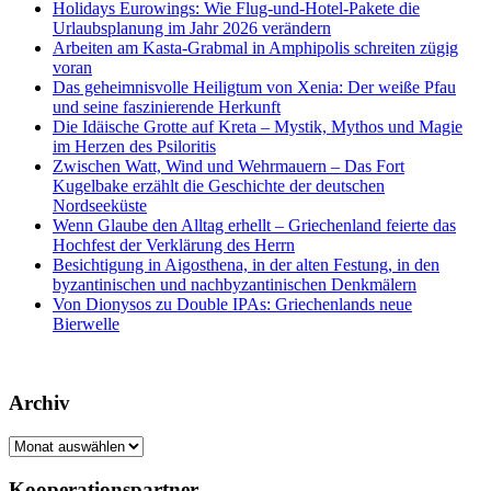
Holidays Eurowings: Wie Flug-und-Hotel-Pakete die
Urlaubsplanung im Jahr 2026 verändern
Arbeiten am Kasta-Grabmal in Amphipolis schreiten zügig
voran
Das geheimnisvolle Heiligtum von Xenia: Der weiße Pfau
und seine faszinierende Herkunft
Die Idäische Grotte auf Kreta – Mystik, Mythos und Magie
im Herzen des Psiloritis
Zwischen Watt, Wind und Wehrmauern – Das Fort
Kugelbake erzählt die Geschichte der deutschen
Nordseeküste
Wenn Glaube den Alltag erhellt – Griechenland feierte das
Hochfest der Verklärung des Herrn
Besichtigung in Aigosthena, in der alten Festung, in den
byzantinischen und nachbyzantinischen Denkmälern
Von Dionysos zu Double IPAs: Griechenlands neue
Bierwelle
Archiv
Archiv
Kooperationspartner