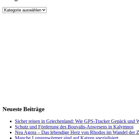
Kategorien
Neueste Beiträge
Sicher reisen in Griechenland: Wie GPS-Tracker Gepäck und 
Schutz und Förderung des Bouvalis-Anwesens in Kalymnos
Nea Agora – Das lebendige Herz von Rhodos im Wandel der Z
Manche Lungenwürmer sind auf Katzen spezialisiert