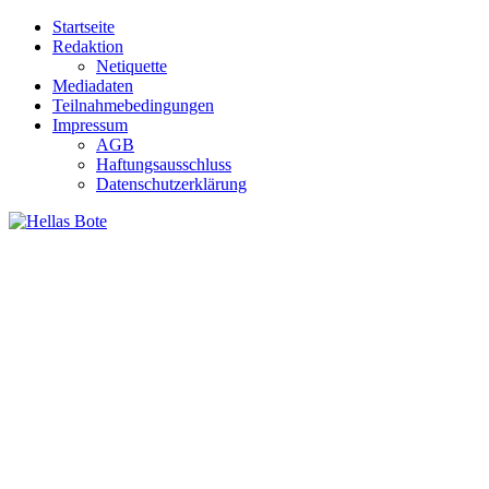
Zum
Startseite
Inhalt
Redaktion
springen
Netiquette
Mediadaten
Teilnahmebedingungen
Impressum
AGB
Haftungsausschluss
Datenschutzerklärung
Hellas Bote
Taglich aktuelle Nachrichten für Deutschland und Griechenland