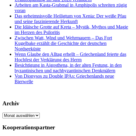
Arbeiten am Kasta-Grabmal in Amphipolis schreiten zügig
voran
Das geheimnisvolle Heiligtum von Xenia: Der weiße Pfau
und seine faszinierende Herkunft
Die Idäische Grotte auf Kreta – Mystik, Mythos und Magie
im Herzen des Psiloritis
Zwischen Watt, Wind und Wehrmauern – Das Fort
Kugelbake erzählt die Geschichte der deutschen
Nordseeküste
Wenn Glaube den Alltag erhellt – Griechenland feierte das
Hochfest der Verklärung des Herrn
Besichtigung in Aigosthena, in der alten Festung, in den
byzantinischen und nachbyzantinischen Denkmälern
Von Dionysos zu Double IPAs: Griechenlands neue
Bierwelle
Archiv
Archiv
Kooperationspartner