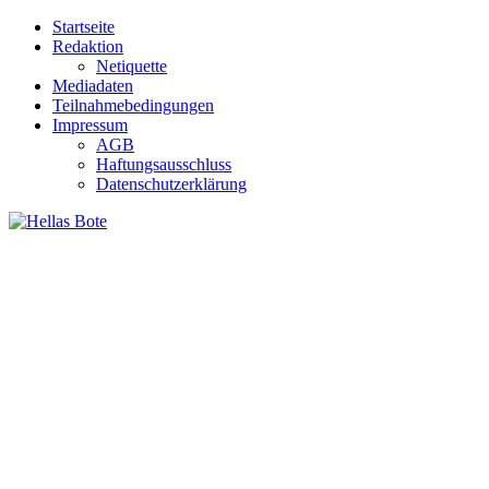
Zum
Startseite
Inhalt
Redaktion
springen
Netiquette
Mediadaten
Teilnahmebedingungen
Impressum
AGB
Haftungsausschluss
Datenschutzerklärung
Hellas Bote
Taglich aktuelle Nachrichten für Deutschland und Griechenland