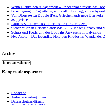
Wenn Glaube den Alltag erhellt – Griechenland feierte das Hoc
Besichtigung in Aigosthena, in der alten Festung, in den byz
Von Dionysos zu Double IPAs: Griechenlands neue Bierwelle
#stippvisite
Antikes Schiffswrack auf der Insel Andros entdeckt
Sicher reisen in Griechenland: Wie GPS-Tracker Gepäck und 
Schutz und Förderung des Bouvalis-Anwesens in Kalymnos
Nea Agora – Das lebendige Herz von Rhodos im Wandel der Z
Archiv
Archiv
Kooperationspartner
Redaktion
Teilnahmebedingungen
Datenschutzerklärung