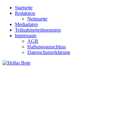
Zum
Startseite
Inhalt
Redaktion
springen
Netiquette
Mediadaten
Teilnahmebedingungen
Impressum
AGB
Haftungsausschluss
Datenschutzerklärung
Hellas Bote
Taglich aktuelle Nachrichten für Deutschland und Griechenland