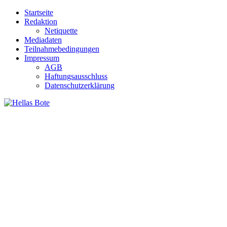
Zum
Startseite
Inhalt
Redaktion
springen
Netiquette
Mediadaten
Teilnahmebedingungen
Impressum
AGB
Haftungsausschluss
Datenschutzerklärung
Hellas Bote
Taglich aktuelle Nachrichten für Deutschland und Griechenland