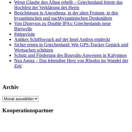
Wenn Glaube den Alltag erhellt – Griechenland feierte das
Hochfest der Verklärung des Herrn
Besichtigung in Aigosthena, in der alten Festung, in den
byzantinischen und nachbyzantinischen Denkmälern
Von Dionysos zu Double IPAs: Griechenlands neue
Bierwelle
#stippvisite
Antikes Schiffswrack auf der Insel Andros entdeckt
Sicher reisen in Griechenland: Wie GPS-Tracker Gepäck und
Wertsachen schützen
Schutz und Förderung des Bouvalis-Anwesens in Kalymnos
Nea Agora – Das lebendige Herz von Rhodos im Wandel der
Zeit
Archiv
Archiv
Kooperationspartner