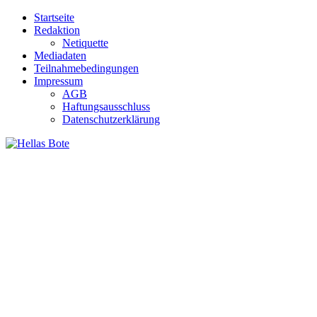
Zum
Startseite
Inhalt
Redaktion
springen
Netiquette
Mediadaten
Teilnahmebedingungen
Impressum
AGB
Haftungsausschluss
Datenschutzerklärung
Hellas Bote
Taglich aktuelle Nachrichten für Deutschland und Griechenland