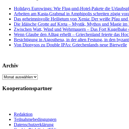
Holidays Eurowings: Wie Flug-und-Hotel-Pakete die Urlaubsp
Arbeiten am Kasta-Grabmal in Amphipolis schreiten zügig vor
Das geheimnisvolle Heiligtum von Xenia: Der weiße Pfau und s
Die Idäische Grotte auf Kreta – Mystik, Mythos und Magie im H
Zwischen Watt, Wind und Wehrmauern – Das Fort Kugelbake er
Wenn Glaube den Alltag erhellt – Griechenland feierte das Hoc
Besichtigung in Aigosthena, in der alten Festung, in den byz
Von Dionysos zu Double IPAs: Griechenlands neue Bierwelle
Archiv
Archiv
Kooperationspartner
Redaktion
Teilnahmebedingungen
Datenschutzerklärung