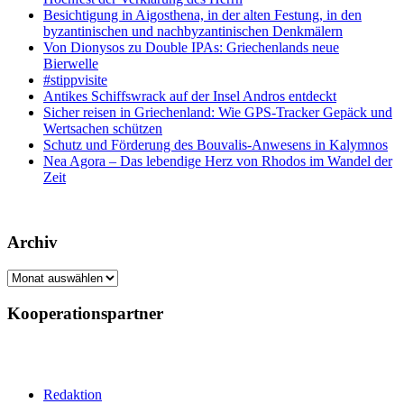
Besichtigung in Aigosthena, in der alten Festung, in den
byzantinischen und nachbyzantinischen Denkmälern
Von Dionysos zu Double IPAs: Griechenlands neue
Bierwelle
#stippvisite
Antikes Schiffswrack auf der Insel Andros entdeckt
Sicher reisen in Griechenland: Wie GPS-Tracker Gepäck und
Wertsachen schützen
Schutz und Förderung des Bouvalis-Anwesens in Kalymnos
Nea Agora – Das lebendige Herz von Rhodos im Wandel der
Zeit
Archiv
Archiv
Kooperationspartner
Redaktion