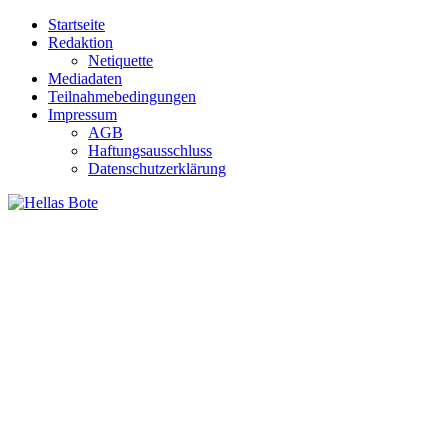
Zum
Startseite
Inhalt
Redaktion
springen
Netiquette
Mediadaten
Teilnahmebedingungen
Impressum
AGB
Haftungsausschluss
Datenschutzerklärung
Hellas Bote
Taglich aktuelle Nachrichten für Deutschland und Griechenland